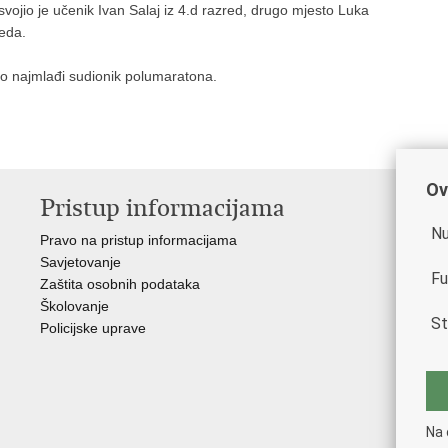
vojio je učenik Ivan Salaj iz 4.d razred, drugo mjesto Luka
reda.
ao najmlađi sudionik polumaratona.
Ov
Pristup informacijama
V
Nu
Pravo na pristup informacijama
Min
Savjetovanje
Rav
Fu
Zaštita osobnih podataka
Muz
Školovanje
Cen
St
Policijske uprave
Cen
Zak
Cen
"Iv
Nac
Na 
Dom