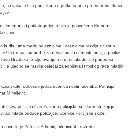
ne, a svaka je bila podijeljena u potkategorije prema dobi trkača.
ljuv.
bez kategorija i potkategorija, a bila je posvećena Kameru
Maksimir.
dio kurikuluma među polaznicima i učenicima razvija svijest o
ajtežim trenucima borbe za neovisnost i samostalnost, a poslije i
ržave Hrvatske. Sudjelovanjem u utrci također se pridonosi
vić“, a ujedno se razvija osjećaj zajedništva i timskog rada mladih
ekcije škole, odnosno jedna učenica i četiri učenika: Patricija
tar Mihaljević.
teljstva policije i član Zaklade policijske solidarnosti, koji je
virao mlade buduće policajce, učenike Policijske škole.
 osvojila je Patricija Adamić, učenica 4.f razreda.