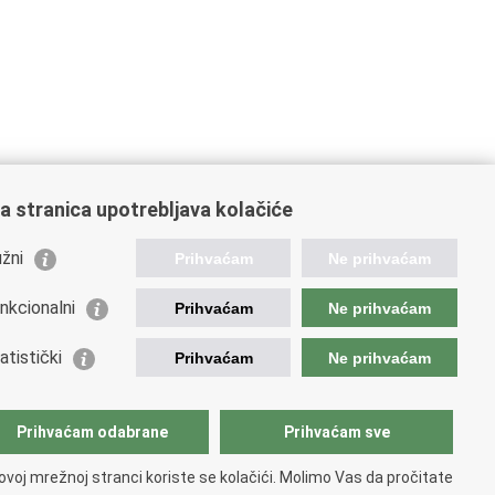
a stranica upotrebljava kolačiće
ažne poveznice
žni
Prihvaćam
Ne prihvaćam
istarstvo unutarnjih poslova
nateljstvo policije
nkcionalni
Prihvaćam
Ne prihvaćam
ej policije
tar za policijska istraživanja
atistički
Prihvaćam
Ne prihvaćam
tar za mentalno zdravlje
lada policijske solidarnosti
tar za forenzična ispitivanja, istraživanja i vještačenja
Prihvaćam odabrane
Prihvaćam sve
an Vučetić"
ionalna evidencija nestalih osoba
ovoj mrežnoj stranci koriste se kolačići. Molimo Vas da pročitate
 zdravlja MUP-a