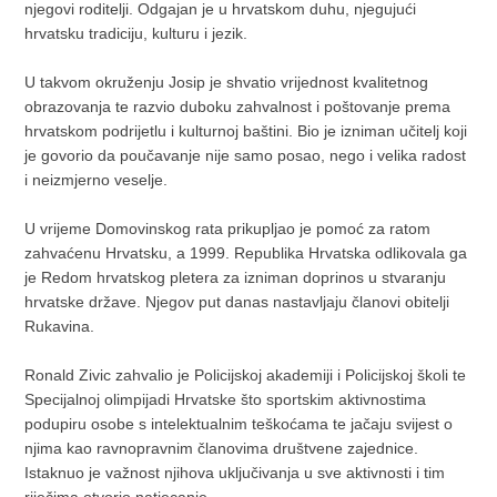
njegovi roditelji. Odgajan je u hrvatskom duhu, njegujući
hrvatsku tradiciju, kulturu i jezik.
U takvom okruženju Josip je shvatio vrijednost kvalitetnog
obrazovanja te razvio duboku zahvalnost i poštovanje prema
hrvatskom podrijetlu i kulturnoj baštini. Bio je izniman učitelj koji
je govorio da poučavanje nije samo posao, nego i velika radost
i neizmjerno veselje.
U vrijeme Domovinskog rata prikupljao je pomoć za ratom
zahvaćenu Hrvatsku, a 1999. Republika Hrvatska odlikovala ga
je Redom hrvatskog pletera za izniman doprinos u stvaranju
hrvatske države. Njegov put danas nastavljaju članovi obitelji
Rukavina.
Ronald Zivic zahvalio je Policijskoj akademiji i Policijskoj školi te
Specijalnoj olimpijadi Hrvatske što sportskim aktivnostima
podupiru osobe s intelektualnim teškoćama te jačaju svijest o
njima kao ravnopravnim članovima društvene zajednice.
Istaknuo je važnost njihova uključivanja u sve aktivnosti i tim
riječima otvorio natjecanje.