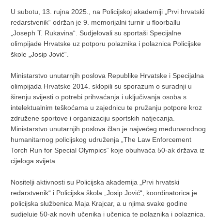
U subotu, 13. rujna 2025., na Policijskoj akademiji „Prvi hrvatski
redarstvenik“ održan je 9. memorijalni turnir u floorballu
„Joseph T. Rukavina“. Sudjelovali su sportaši Specijalne
olimpijade Hrvatske uz potporu polaznika i polaznica Policijske
škole „Josip Jović“.
Ministarstvo unutarnjih poslova Republike Hrvatske i Specijalna
olimpijada Hrvatske 2014. sklopili su sporazum o suradnji u
širenju svijesti o potrebi prihvaćanja i uključivanja osoba s
intelektualnim teškoćama u zajednicu te pružanju potpore kroz
združene sportove i organizaciju sportskih natjecanja.
Ministarstvo unutarnjih poslova član je najvećeg međunarodnog
humanitarnog policijskog udruženja „The Law Enforcement
Torch Run for Special Olympics“ koje obuhvaća 50-ak država iz
cijeloga svijeta.
Nositelji aktivnosti su Policijska akademija „Prvi hrvatski
redarstvenik“ i Policijska škola „Josip Jović“, koordinatorica je
policijska službenica Maja Krajcar, a u njima svake godine
sudjeluje 50-ak novih učenika i učenica te polaznika i polaznica.