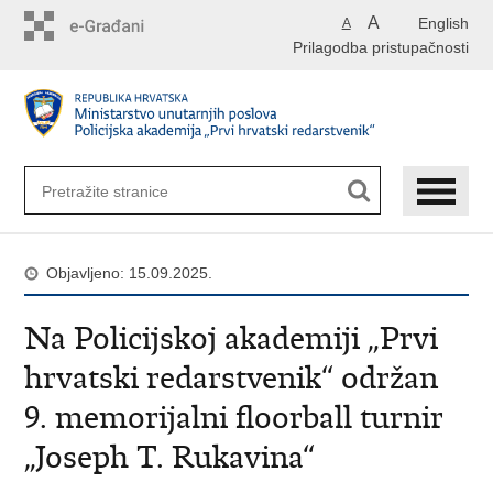
Preskoči
A
English
A
na
Prilagodba pristupačnosti
glavni
sadržaj
Objavljeno: 15.09.2025.
Na Policijskoj akademiji „Prvi
hrvatski redarstvenik“ održan
9. memorijalni floorball turnir
„Joseph T. Rukavina“