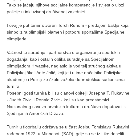
Tako se jačaju njihove socijalne kompetencije i svijest o ulozi
policije u inkluzivnoj društvenoj zajednici.
I ovaj je put turnir otvoren Torch Runom - predajom baklje koja
simbolizira olimpijski plamen i potporu sportašima Specijalne
olimpijade.
Važnost te suradnje i partnerstva u organiziranju sportskih
događanja, kao i ostalih oblika suradnje sa Specijalnom
olimpijadom Hrvatske, naglasio je voditelj stručnog aktiva u
Policijskoj školi Ante Jolić, koji je i u ime načelnika Policijske
akademije i Policijske škole zaželio dobrodošlicu sudionicima
turnira.
Posebni gosti turnira bili su članovi obitelji Josepha T. Rukavine
- Judith Zivici i Ronald Zivic - koji su kao predstavnici
Nacionalnog saveza hrvatskih kulturnih društava doputovali iz
Sjedinjenih Američkih Država.
Turnir u floorballu održava se u čast Josipu Tomislavu Rukavini
rođenom 1922. u Minnesoti (SAD), gdje su se iz Like doselili