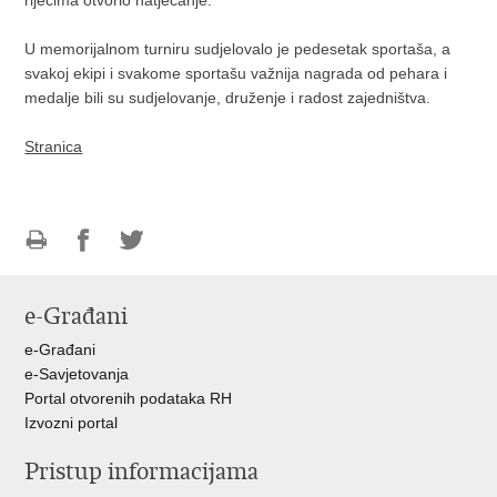
U memorijalnom turniru sudjelovalo je pedesetak sportaša, a
svakoj ekipi i svakome sportašu važnija nagrada od pehara i
medalje bili su sudjelovanje, druženje i radost zajedništva.
Stranica
Ispiši
Podijeli
Podijeli
stranicu
na
na
e-Građani
Facebooku
Twitteru
e-Građani
e-Savjetovanja
Portal otvorenih podataka RH
Izvozni portal
Pristup informacijama