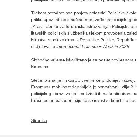
Tijekom petodnevnog posjeta polaznici Policijske škole 
priliku upoznati se s načinom provođenja policijskog obra
„Aras”, Centar za forenzička istraživanja i Policijsku u
litavskih policijskih službenika tijekom provođenja zaj
iskustva s polaznicima iz Republike Poljske, Republike
sudjelovali u
International Erasmus+ Week in 2025.
Slobodno vrijeme iskorišteno je za posjet povijesnom s
Kaunasa.
Stečeno znanje i iskustvo uvelike će pridonijeti razvoju 
Erasmus+ mobilnost doprinijela je ostvarivanju cilja 2.
policijskog obrazovanja i motivirati ih na kontinuirano
Erasmus ambasadori, čije će se iskustvo koristiti u bu
Stranica