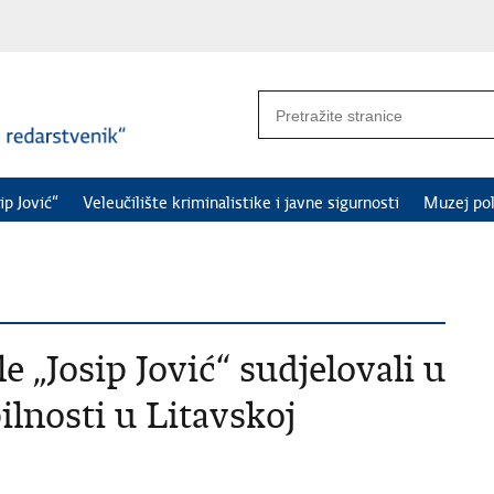
ip Jović“
Veleučilište kriminalistike i javne sigurnosti
Muzej pol
le „Josip Jović“ sudjelovali u
lnosti u Litavskoj