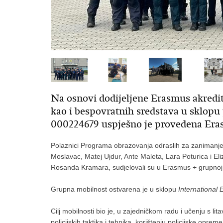
Na osnovi dodijeljene Erasmus akred
kao i bespovratnih sredstava u sklop
000224679 uspješno je provedena Era
Polaznici Programa obrazovanja odraslih za zanimanje po
Moslavac, Matej Ujdur, Ante Maleta, Lara Poturica i Eliz
Rosanda Kramara, sudjelovali su u Erasmus + grupnoj mob
Grupna mobilnost ostvarena je u sklopu
International
Cilj mobilnosti bio je, u zajedničkom radu i učenju s lit
policijskih taktika i tehnika, korištenju policijske oprem