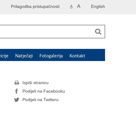
A
Prilagodba pristupačnosti
English
A
icije
Natječaji
Fotogalerija
Kontakt
Ispiši stranicu
Podijeli na Facebooku
Podijeli na Twitteru