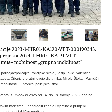
itacije 2023-1-HR01-KA120-VET-000190343,
u projekta 2024-1-HR01-KA121-VET-
smus+ mobilnost „grupna mobilnost“
licajac/policajka Policijske škole „Josip Jović“ Valentina
abeta Ćibarić u pratnji dvoje djelatnika, Mirele Štokan Pavličić i
ilnosti u Litavskoj policijskoj školi.
 Erasmus+ Week in 2025
od 14. do 18. travnja 2025. godine.
avskim kadetima, unaprijediti znanja i vještine o primjeni
e te primjeni taktičke medicine.