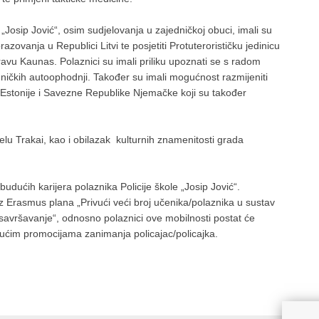
„Josip Jović“, osim sudjelovanja u zajedničkoj obuci, imali su
zovanja u Republici Litvi te posjetiti Protuterorističku jedinicu
pravu Kaunas. Polaznici su imali priliku upoznati se s radom
edničkih autoophodnji. Također su imali mogućnost razmijeniti
 Estonije i Savezne Republike Njemačke koji su također
elu Trakai, kao i obilazak kulturnih znamenitosti grada
budućih karijera polaznika Policije škole „Josip Jović“.
 iz Erasmus plana „Privući veći broj učenika/polaznika u sustav
 usavršavanje“, odnosno polaznici ove mobilnosti postat će
dućim promocijama zanimanja policajac/policajka.