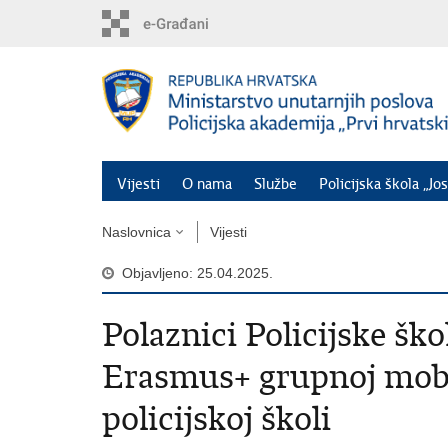
Preskoči
na
glavni
sadržaj
Vijesti
O nama
Službe
Policijska škola „Jos
Naslovnica
Vijesti
Objavljeno: 25.04.2025.
Polaznici Policijske ško
Erasmus+ grupnoj mobi
policijskoj školi