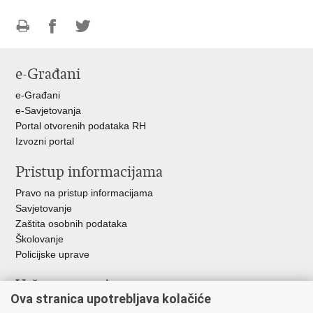
Ispiši
Podijeli
Podijeli
stranicu
na
na
e-Građani
Facebooku
Twitteru
e-Građani
e-Savjetovanja
Portal otvorenih podataka RH
Izvozni portal
Pristup informacijama
Pravo na pristup informacijama
Savjetovanje
Zaštita osobnih podataka
Školovanje
Policijske uprave
Važne poveznice
Ova stranica upotrebljava kolačiće
Ministarstvo unutarnjih poslova