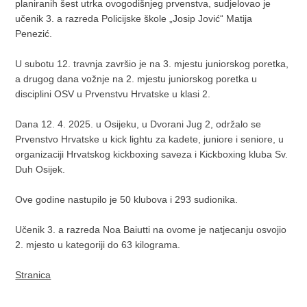
planiranih šest utrka ovogodišnjeg prvenstva, sudjelovao je
učenik 3. a razreda Policijske škole „Josip Jović“ Matija
Penezić.
U subotu 12. travnja završio je na 3. mjestu juniorskog poretka,
a drugog dana vožnje na 2. mjestu juniorskog poretka u
disciplini OSV u Prvenstvu Hrvatske u klasi 2.
Dana 12. 4. 2025. u Osijeku, u Dvorani Jug 2, održalo se
Prvenstvo Hrvatske u kick lightu za kadete, juniore i seniore, u
organizaciji Hrvatskog kickboxing saveza i Kickboxing kluba Sv.
Duh Osijek.
Ove godine nastupilo je 50 klubova i 293 sudionika.
Učenik 3. a razreda Noa Baiutti na ovome je natjecanju osvojio
2. mjesto u kategoriji do 63 kilograma.
Stranica