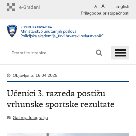
Preskoči
A
English
A
na
Prilagodba pristupačnosti
glavni
sadržaj
Objavljeno: 16.04.2025.
Učenici 3. razreda postižu
vrhunske sportske rezultate
Galerija fotografija