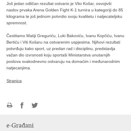
Još jedan odličan rezultat ostvario je Vito Košar, osvojivši
naslov prvaka Arena Golden Fight K-1 turnira u kategoriji do 85
kilograma te još jednom potvrdio svoju kvalitetu i natjecateljsku
spremnost.
Čestitamo Matiji Greguriću, Luki Bakoviću, Ivanu Kopčiću, Ivanu
Bertiću i Viti Košaru na ostvarenim uspjesima. Njihovi rezultati
potvrđuju kako sport, uz predan rad i disciplinu, predstavlja
važan dio izvrsnosti koju sportaši Ministarstva unutarnjih
poslova svakodnevno ostvaruju na domaćim i međunarodnim
natjecanjima.
Stranica
Ispiši
Podijeli
Podijeli
stranicu
na
na
e-Građani
Facebooku
Twitteru