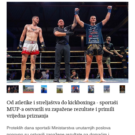
Od atletike i streljaštva do kickboxinga - sportaši
MUP-a ostvarili su zapažene rezultate i primili
vrijedna priznanja
Proteklih dana sportaši Ministarstva unutarnjih poslova
ponovno su ostvarili zapažene rezultate na domaćim i