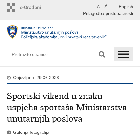
Preskoči
A
English
A
na
Prilagodba pristupačnosti
glavni
sadržaj
Objavljeno: 29.06.2026.
Sportski vikend u znaku
uspjeha sportaša Ministarstva
unutarnjih poslova
Galerija fotografija