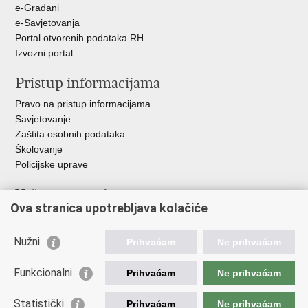
e-Građani
e-Savjetovanja
Portal otvorenih podataka RH
Izvozni portal
Pristup informacijama
Pravo na pristup informacijama
Savjetovanje
Zaštita osobnih podataka
Školovanje
Policijske uprave
Važne poveznice
Ova stranica upotrebljava kolačiće
Ministarstvo unutarnjih poslova
Ravnateljstvo policije
Nužni
Prihvaćam
Ne prihvaćam
Muzej policije
Centar za policijska istraživanja
Funkcionalni
Prihvaćam
Ne prihvaćam
Centar za mentalno zdravlje
Zaklada policijske solidarnosti
Statistički
Prihvaćam
Ne prihvaćam
Centar za forenzična ispitivanja, istraživanja i vještačenja "Ivan