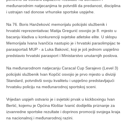
međunarodnim natjecanjima te potvrdili da predanost, disciplina
i ustrajan rad donose vrhunske sportske uspjehe.
Na 76. Boris Hanžeković memorijalu policijski službenik i
hrvatski reprezentativac Matija Gregurić osvojio je 8. mjesto u
bacanju kladiva u konkurenciji svjetske atletske elite. U sklopu
Memorijala Ivana Ivančića nastupio je i hrvatski paraolimpijac te
parasportaš MUP - a Luka Baković, koji je još jednom uspješno
predstavio hrvatski parasport i Ministarstvo unutarnjih poslova.
Na međunarodnom natjecanju Caracal Cup Sarajevo (Level 3)
policijski službenik Ivan Kopčić osvojio je prvo mjesto u diviziji
Standard, potvrdivši svoju kvalitetu i uspješno predstavljajući
hrvatsku policiju na međunarodnoj sportskoj sceni.
Vrijedan uspjeh ostvario je i svjetski prvak u kickboxingu Ivan
Bertić, kojemu je Općina Kloštar Ivanić dodijelila priznanje za
izvanredne sportske rezultate i doprinos promociji svojega kraja
na nacionalnoj i međunarodnoj razini.