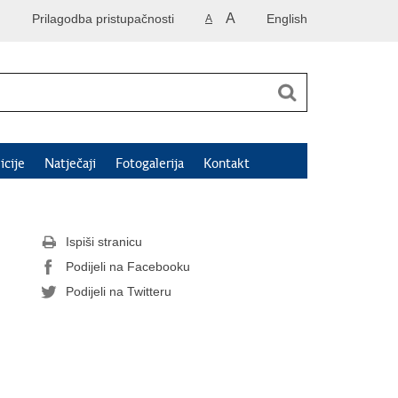
A
Prilagodba pristupačnosti
English
A
icije
Natječaji
Fotogalerija
Kontakt
Ispiši stranicu
Podijeli na Facebooku
Podijeli na Twitteru