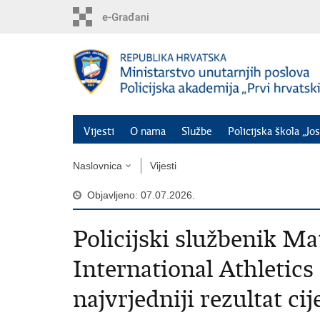
Preskoči
na
glavni
sadržaj
Vijesti
O nama
Službe
Policijska škola „Jos
Naslovnica
Vijesti
Objavljeno: 07.07.2026.
Policijski službenik Ma
International Athletics
najvrjedniji rezultat ci