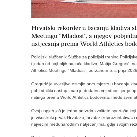
Hrvatski rekorder u bacanju kladiva sl
Meetingu "Mladost", a njegov pobjednič
natjecanja prema World Athletics bo
Policijski službenik Službe za policijski trening Policij
i jedan od najboljih bacača kladiva, Matija Gregurić, n
Athletics Meetingu "Mladost", održanom 5. srpnja 202
Gregurić je uvjerljivo osvojio prvo mjesto u bacanju kla
pobjednički nastup imao je dodatnu vrijednost jer je upr
mitinga prema World Athletics bodovima, među svim atle
Ovaj uspjeh još je jedna potvrda kvalitete sportaša ko
je višestruki prvak Hrvatske, hrvatski reprezentativac 
najvećim međunarodnim natjecanjima, gdje svojim rezult