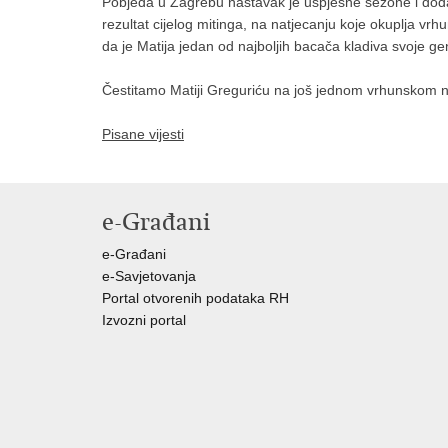
Pobjeda u Zagrebu nastavak je uspješne sezone i dodatn
rezultat cijelog mitinga, na natjecanju koje okuplja vrhu
da je Matija jedan od najboljih bacača kladiva svoje ge
Čestitamo Matiji Greguriću na još jednom vrhunskom n
Pisane vijesti
e-Građani
e-Građani
e-Savjetovanja
Portal otvorenih podataka RH
Izvozni portal