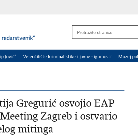
ip Jović“
Veleučilište kriminalistike i javne sigurnosti
Muzej pol
tija Gregurić osvojio EAP
 Meeting Zagreb i ostvario
jelog mitinga