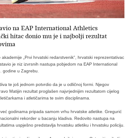
avio na EAP International Athletics
ki hitac donio mu je i najbolji rezultat
dovima
ske akademije „Prvi hrvatski redarstvenik“, hrvatski reprezentativac
astavio je niz izvrsnih nastupa pobjedom na EAP International
6. godine u Zagrebu.
diva te još jednom potvrdio da je u odličnoj formi. Njegov
avo Matijin rezultat proglašen najvrjednijim rezultatom cijelog
tičarkama i atletičarima te svim disciplinama.
ji već godinama pripada samom vrhu hrvatske atletike. Gregurić
i nacionalni rekorder u bacanju kladiva. Redovito nastupa na
atima uspješno predstavlja hrvatsku atletiku i hrvatsku policiju.