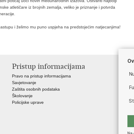
i poticaj uoči novih međunarodnih izazova. Ostvariti najbolji
nske atletičare iz brojnih zemalja, veliko je priznanje i potvrda
neracije.
astupu i želimo mu puno uspjeha na predstojećim natjecanjima!
Ov
Pristup informacijama
V
Nu
Pravo na pristup informacijama
Min
Savjetovanje
Rav
Fu
Zaštita osobnih podataka
Muz
Školovanje
Cen
St
Policijske uprave
Cen
Zak
Cen
"Iv
Nac
Na 