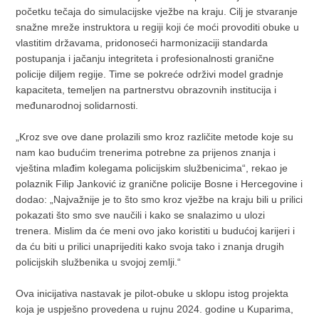
početku tečaja do simulacijske vježbe na kraju. Cilj je stvaranje
snažne mreže instruktora u regiji koji će moći provoditi obuke u
vlastitim državama, pridonoseći harmonizaciji standarda
postupanja i jačanju integriteta i profesionalnosti granične
policije diljem regije. Time se pokreće održivi model gradnje
kapaciteta, temeljen na partnerstvu obrazovnih institucija i
međunarodnoj solidarnosti.
„Kroz sve ove dane prolazili smo kroz različite metode koje su
nam kao budućim trenerima potrebne za prijenos znanja i
vještina mlađim kolegama policijskim službenicima“, rekao je
polaznik Filip Janković iz granične policije Bosne i Hercegovine i
dodao: „Najvažnije je to što smo kroz vježbe na kraju bili u prilici
pokazati što smo sve naučili i kako se snalazimo u ulozi
trenera. Mislim da će meni ovo jako koristiti u budućoj karijeri i
da ću biti u prilici unaprijediti kako svoja tako i znanja drugih
policijskih službenika u svojoj zemlji.“
Ova inicijativa nastavak je pilot-obuke u sklopu istog projekta
koja je uspješno provedena u rujnu 2024. godine u Kuparima,