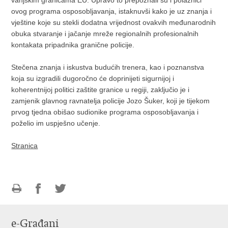
ovog programa osposobljavanja, istaknuvši kako je uz znanja i
vještine koje su stekli dodatna vrijednost ovakvih međunarodnih
obuka stvaranje i jačanje mreže regionalnih profesionalnih
kontakata pripadnika granične policije.
Stečena znanja i iskustva budućih trenera, kao i poznanstva
koja su izgradili dugoročno će doprinijeti sigurnijoj i
koherentnijoj politici zaštite granice u regiji, zaključio je i
zamjenik glavnog ravnatelja policije Jozo Šuker, koji je tijekom
prvog tjedna obišao sudionike programa osposobljavanja i
poželio im uspješno učenje.
Stranica
Ispiši
Podijeli
Podijeli
stranicu
na
na
e-Građani
Facebooku
Twitteru