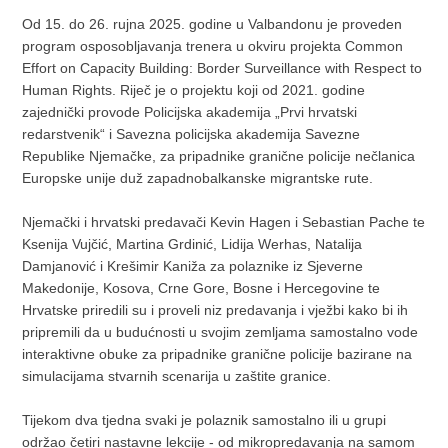
Od 15. do 26. rujna 2025. godine u Valbandonu je proveden
program osposobljavanja trenera u okviru projekta Common
Effort on Capacity Building: Border Surveillance with Respect to
Human Rights. Riječ je o projektu koji od 2021. godine
zajednički provode Policijska akademija „Prvi hrvatski
redarstvenik“ i Savezna policijska akademija Savezne
Republike Njemačke, za pripadnike granične policije nečlanica
Europske unije duž zapadnobalkanske migrantske rute.
Njemački i hrvatski predavači Kevin Hagen i Sebastian Pache te
Ksenija Vujčić, Martina Grdinić, Lidija Werhas, Natalija
Damjanović i Krešimir Kaniža za polaznike iz Sjeverne
Makedonije, Kosova, Crne Gore, Bosne i Hercegovine te
Hrvatske priredili su i proveli niz predavanja i vježbi kako bi ih
pripremili da u budućnosti u svojim zemljama samostalno vode
interaktivne obuke za pripadnike granične policije bazirane na
simulacijama stvarnih scenarija u zaštite granice.
Tijekom dva tjedna svaki je polaznik samostalno ili u grupi
održao četiri nastavne lekcije - od mikropredavanja na samom