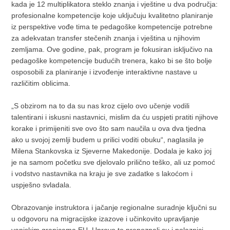
kada je 12 multiplikatora steklo znanja i vještine u dva područja:
profesionalne kompetencije koje uključuju kvalitetno planiranje
iz perspektive vođe tima te pedagoške kompetencije potrebne
za adekvatan transfer stečenih znanja i vještina u njihovim
zemljama. Ove godine, pak, program je fokusiran isključivo na
pedagoške kompetencije budućih trenera, kako bi se što bolje
osposobili za planiranje i izvođenje interaktivne nastave u
različitim oblicima.
„S obzirom na to da su nas kroz cijelo ovo učenje vodili
talentirani i iskusni nastavnici, mislim da ću uspjeti pratiti njihove
korake i primijeniti sve ovo što sam naučila u ova dva tjedna
ako u svojoj zemlji budem u prilici voditi obuku“, naglasila je
Milena Stankovska iz Sjeverne Makedonije. Dodala je kako joj
je na samom početku sve djelovalo prilično teško, ali uz pomoć
i vodstvo nastavnika na kraju je sve zadatke s lakoćom i
uspješno svladala.
Obrazovanje instruktora i jačanje regionalne suradnje ključni su
u odgovoru na migracijske izazove i učinkovito upravljanje
vanjskim granicama EU. Upravo to prepoznali su i polaznici