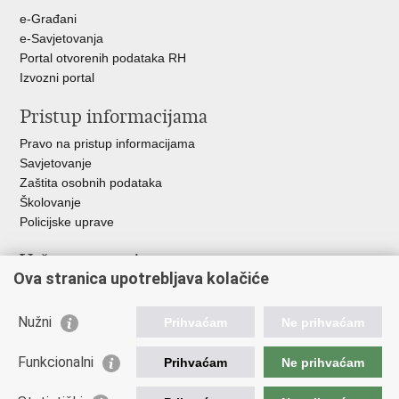
e-Građani
e-Savjetovanja
Portal otvorenih podataka RH
Izvozni portal
Pristup informacijama
Pravo na pristup informacijama
Savjetovanje
Zaštita osobnih podataka
Školovanje
Policijske uprave
Važne poveznice
Ova stranica upotrebljava kolačiće
Ministarstvo unutarnjih poslova
Ravnateljstvo policije
Nužni
Prihvaćam
Ne prihvaćam
Muzej policije
Centar za policijska istraživanja
Funkcionalni
Prihvaćam
Ne prihvaćam
Centar za mentalno zdravlje
Zaklada policijske solidarnosti