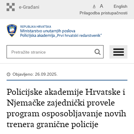
Preskoči
A
English
A
na
Prilagodba pristupačnosti
glavni
sadržaj
Objavljeno: 26.09.2025.
Policijske akademije Hrvatske i
Njemačke zajednički provele
program osposobljavanje novih
trenera granične policije