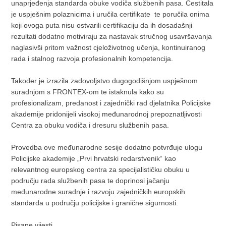
unaprjeđenja standarda obuke vodiča službenih pasa. Čestitala
je uspješnim polaznicima i uručila certifikate te poručila onima
koji ovoga puta nisu ostvarili certifikaciju da ih dosadašnji
rezultati dodatno motiviraju za nastavak stručnog usavršavanja
naglasivši pritom važnost cjeloživotnog učenja, kontinuiranog
rada i stalnog razvoja profesionalnih kompetencija.
Također je izrazila zadovoljstvo dugogodišnjom uspješnom
suradnjom s FRONTEX-om te istaknula kako su
profesionalizam, predanost i zajednički rad djelatnika Policijske
akademije pridonijeli visokoj međunarodnoj prepoznatljivosti
Centra za obuku vodiča i dresuru službenih pasa.
Provedba ove međunarodne sesije dodatno potvrđuje ulogu
Policijske akademije „Prvi hrvatski redarstvenik“ kao
relevantnog europskog centra za specijalističku obuku u
području rada službenih pasa te doprinosi jačanju
međunarodne suradnje i razvoju zajedničkih europskih
standarda u području policijske i granične sigurnosti.
Pisane vijesti