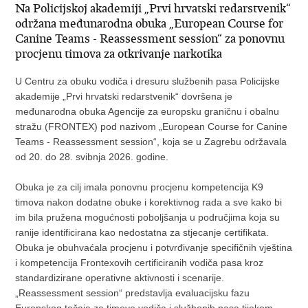
Na Policijskoj akademiji „Prvi hrvatski redarstvenik“
održana međunarodna obuka „European Course for
Canine Teams - Reassessment session“ za ponovnu
procjenu timova za otkrivanje narkotika
U Centru za obuku vodiča i dresuru službenih pasa Policijske
akademije „Prvi hrvatski redarstvenik“ dovršena je
međunarodna obuka Agencije za europsku graničnu i obalnu
stražu (FRONTEX) pod nazivom „European Course for Canine
Teams - Reassessment session“, koja se u Zagrebu održavala
od 20. do 28. svibnja 2026. godine.
Obuka je za cilj imala ponovnu procjenu kompetencija K9
timova nakon dodatne obuke i korektivnog rada a sve kako bi
im bila pružena mogućnosti poboljšanja u područjima koja su
ranije identificirana kao nedostatna za stjecanje certifikata.
Obuka je obuhvaćala procjenu i potvrđivanje specifičnih vještina
i kompetencija Frontexovih certificiranih vodiča pasa kroz
standardizirane operativne aktivnosti i scenarije.
„Reassessment session“ predstavlja evaluacijsku fazu
Europskog tečaja za timove vodiča i službenih pasa tijekom