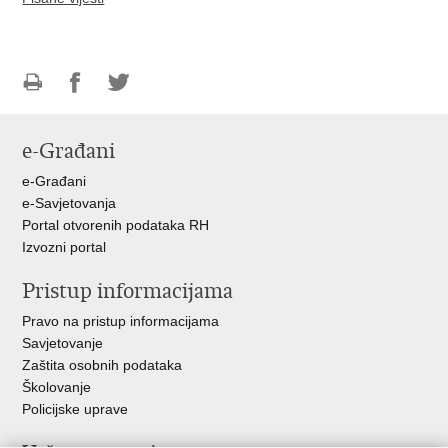
Ispiši
Podijeli
Podijeli
stranicu
na
na
e-Građani
Facebooku
Twitteru
e-Građani
e-Savjetovanja
Portal otvorenih podataka RH
Izvozni portal
Pristup informacijama
Pravo na pristup informacijama
Savjetovanje
Zaštita osobnih podataka
Školovanje
Policijske uprave