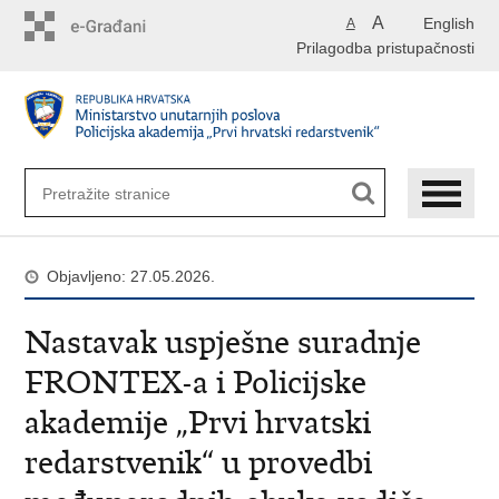
Preskoči
A
English
A
na
Prilagodba pristupačnosti
glavni
sadržaj
Objavljeno: 27.05.2026.
Nastavak uspješne suradnje
FRONTEX-a i Policijske
akademije „Prvi hrvatski
redarstvenik“ u provedbi