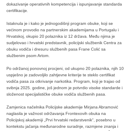
dokazivanje operativnih kompetencija i ispunjavanje standarda
certifikacije.
Istaknula je i kako je jednogodišnji program obuke, koji se
većinom provodio na partnerskim akademijama u Portugalu i
Hrvatskoj, okupio 20 polaznika iz 12 država. Među njima je
sudjelovao i hrvatski predstavnik, policijski službenik Centra za
obuku vodiča i dresuru službenih pasa Frane Colić sa
službenim psom Artom.
Po održanoj ponovnoj procjeni, od ukupno 20 polaznika, njih 10
uspješno je zadovoljilo zahtjevne kriterije te steklo certifikat
vodiča pasa za otkrivanje narkotika. Program, koji je trajao od
svibnja 2025. godine, još jednom je potvrdio visoke standarde i
složenost specijalističke obuke vodiča službenih pasa.
Zamjenica načelnika Policijske akademije Mirjana Abramović
naglasila je važnost održavanja Frontexovih obuka na
Policijskoj akademiji „Prvi hrvatski redarstvenik“, posebno u
kontekstu jačanja međunarodne suradnje, razmjene znanja i