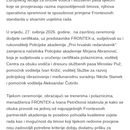
koje se provjeravaju razina osposobljenosti timova, njihova
operativna spremnost te sposobnost primjene Frontexovih
standarda u stvarnim uvjetima rada.
U srijedu, 27. svibnja 2026. godine, na završnoj ceremoniji
dodjele certifikata, uz predstavnike FRONTEX-a, sudjelovali su i
rukovoditelji Policijske akademije „Prvi hrvatski redarstvenik“:
zamjenica načelnika Policijske akademije Mirjana Abramović,
koja je sudjelovala u uručenju certifikata polaznicima, voditelj
Centra za obuku vodiča i dresuru službenih pasa Miroslav Puž,
pomoćnik voditelja Ivan Križić, voditelj Službe za razvoj
policijskog obrazovanja i međunarodnu suradnju Nikola Slamek
i pomoćnik voditelja Aleksandar Čubrilo.
Tijekom ceremonije, obraćajući se trenerima i polaznicima,
menadžerica FRONTEX-a Ivana Petričková istaknula je kako se
obuka provodi na jednoj od najuspješnijih Frontexovih
partnerskih akademija te posebno pohvalila kvalitetne uvjete
rada kao i mogućnost da timovi koji tijekom redovne procjene
nisu zadovoljili potrebne kriterije dobiju dodatnu priliku za