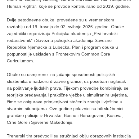
Human Rights“, koje se provode kontinuirano od 2019. godine.
Dvije petodnevne obuke provedene su u vremenskom
razdoblju od 19. travnja do 02. svibnja 2026. godine. Obuke
zajednički organiziraju Policijska akademija „Prvi hrvatski
redarstvenik“ i Savezna policijska akademija Savezne
Republike Njemačke iz Lubecka. Plan i program obuke u
potpunosti je usklađen s Frontexovim Common Core
Curiculumom.
Obuke su usmjerene na jačanje sposobnosti policijskih
službenika u nadzoru državne granice, uz poseban naglasak
na poštivanje ljudskih prava. Tijekom provedbe kombiniraju se
teorijska predavanja i praktične vježbe u simuliranim uvjetima,
čime se osigurava primjenjivost stečenih znanja i vještina u
stvarnim situacijama. Ove godine polaznici su bili službenici
granične policije iz Hrvatske, Bosne i Hercegovine, Kosova,
Crne Gore i Sjeverne Makedonije.
Trenerski tim predvodili su stručnjaci obiju obrazovnih institucija