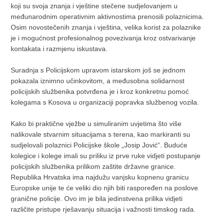
koji su svoja znanja i vještine stečene sudjelovanjem u
međunarodnim operativnim aktivnostima prenosili polaznicima.
Osim novostečenih znanja i vještina, velika korist za polaznike
je i mogućnost profesionalnog povezivanja kroz ostvarivanje
kontakata i razmjenu iskustava.
Suradnja s Policijskom upravom istarskom još se jednom
pokazala iznimno učinkovitom, a međusobna solidarnost
policijskih službenika potvrđena je i kroz konkretnu pomoć
kolegama s Kosova u organizaciji popravka službenog vozila.
Kako bi praktične vježbe u simuliranim uvjetima što više
nalikovale stvarnim situacijama s terena, kao markiranti su
sudjelovali polaznici Policijske škole „Josip Jović“. Buduće
kolegice i kolege imali su priliku iz prve ruke vidjeti postupanje
policijskih službenika prilikom zaštite državne granice.
Republika Hrvatska ima najdužu vanjsku kopnenu granicu
Europske unije te će veliki dio njih biti raspoređen na poslove
granične policije. Ovo im je bila jedinstvena prilika vidjeti
različite pristupe rješavanju situacija i važnosti timskog rada.