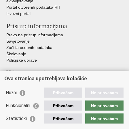
e-Savjetovanja
Portal otvorenih podataka RH
Izvozni portal
Pristup informacijama
Pravo na pristup informacijama
Savjetovanje
Zaštita osobnih podataka
Školovanje
Policijske uprave
Važne poveznice
Ova stranica upotrebljava kolačiće
Ministarstvo unutarnjih poslova
Ravnateljstvo policije
Nužni
Prihvaćam
Ne prihvaćam
Muzej policije
Centar za policijska istraživanja
Funkcionalni
Prihvaćam
Ne prihvaćam
Centar za mentalno zdravlje
Zaklada policijske solidarnosti
Statistički
Prihvaćam
Ne prihvaćam
Centar za forenzična ispitivanja, istraživanja i vještačenja "Ivan
Vučetić"