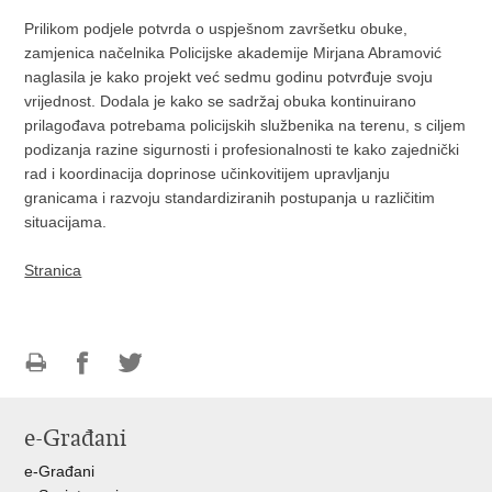
Prilikom podjele potvrda o uspješnom završetku obuke,
zamjenica načelnika Policijske akademije Mirjana Abramović
naglasila je kako projekt već sedmu godinu potvrđuje svoju
vrijednost. Dodala je kako se sadržaj obuka kontinuirano
prilagođava potrebama policijskih službenika na terenu, s ciljem
podizanja razine sigurnosti i profesionalnosti te kako zajednički
rad i koordinacija doprinose učinkovitijem upravljanju
granicama i razvoju standardiziranih postupanja u različitim
situacijama.
Stranica
Ispiši
Podijeli
Podijeli
stranicu
na
na
e-Građani
Facebooku
Twitteru
e-Građani