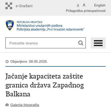
Preskoči
A
English
A
na
Prilagodba pristupačnosti
glavni
sadržaj
Objavljeno: 08.05.2026.
Jačanje kapaciteta zaštite
granica država Zapadnog
Balkana
Galerija fotografija