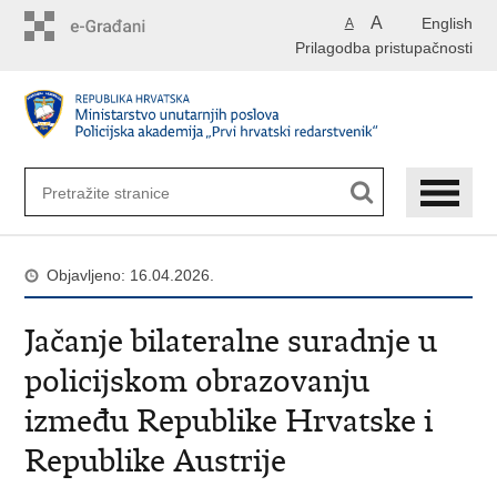
Preskoči
A
English
A
na
Prilagodba pristupačnosti
glavni
sadržaj
Objavljeno: 16.04.2026.
Jačanje bilateralne suradnje u
policijskom obrazovanju
između Republike Hrvatske i
Republike Austrije