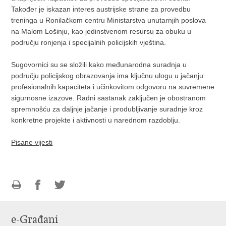
Također je iskazan interes austrijske strane za provedbu
treninga u Ronilačkom centru Ministarstva unutarnjih poslova
na Malom Lošinju, kao jedinstvenom resursu za obuku u
području ronjenja i specijalnih policijskih vještina.
Sugovornici su se složili kako međunarodna suradnja u
području policijskog obrazovanja ima ključnu ulogu u jačanju
profesionalnih kapaciteta i učinkovitom odgovoru na suvremene
sigurnosne izazove. Radni sastanak zaključen je obostranom
spremnošću za daljnje jačanje i produbljivanje suradnje kroz
konkretne projekte i aktivnosti u narednom razdoblju.
Pisane vijesti
Ispiši
Podijeli
Podijeli
stranicu
na
na
e-Građani
Facebooku
Twitteru