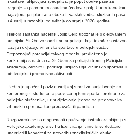
iskustava, uključujući specijalizacije poput obuke pasa za
traganje za posmrtnim ostacima (cadaver psi). U tom kontekstu
najavljena je i planirana obuka hrvatskih vodiča službenih pasa
u Austriji u razdoblju od svibnja do srpnja 2026. godine.
Tijekom sastanka načelnik Josip Ćelić upoznat je s djelovanjem
austrijske Službe za sport unutar policije, koja također sustavno
razvija i uključuje vrhunske sportaše u policijski sustav.
Prepoznajući potencijal takvog modela, predložena je
konkretnija suradnja sa Službom za policijski trening Policijske
akademije, osobito u području uključivanja vrhunskih sportaša u
edukacijske i promotivne aktivnosti.
Ujedno je upućen i poziv austrijskoj strani za sudjelovanje na
konferenciji u studenome posvećenoj temi sporta i prehrane za
policijske službenike, uz sudjelovanje jednog od predstavnika
vrhunskih sportaša kao predavača ili panelista.
Razgovaralo se i o mogućnosti upućivanja instruktora skijanja s
Policijske akademije u svrhu licenciranja, čime bi se dodatno
unaprijedili kapaciteti za provedbu specijalističkih obuka.