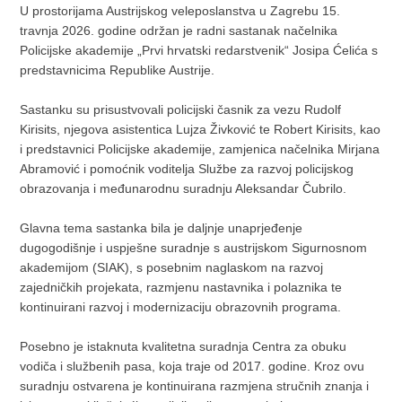
U prostorijama Austrijskog veleposlanstva u Zagrebu 15.
travnja 2026. godine održan je radni sastanak načelnika
Policijske akademije „Prvi hrvatski redarstvenik“ Josipa Ćelića s
predstavnicima Republike Austrije.
Sastanku su prisustvovali policijski časnik za vezu Rudolf
Kirisits, njegova asistentica Lujza Živković te Robert Kirisits, kao
i predstavnici Policijske akademije, zamjenica načelnika Mirjana
Abramović i pomoćnik voditelja Službe za razvoj policijskog
obrazovanja i međunarodnu suradnju Aleksandar Čubrilo.
Glavna tema sastanka bila je daljnje unaprjeđenje
dugogodišnje i uspješne suradnje s austrijskom Sigurnosnom
akademijom (SIAK), s posebnim naglaskom na razvoj
zajedničkih projekata, razmjenu nastavnika i polaznika te
kontinuirani razvoj i modernizaciju obrazovnih programa.
Posebno je istaknuta kvalitetna suradnja Centra za obuku
vodiča i službenih pasa, koja traje od 2017. godine. Kroz ovu
suradnju ostvarena je kontinuirana razmjena stručnih znanja i