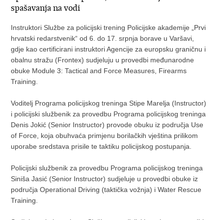
spašavanja na vodi
Instruktori Službe za policijski trening Policijske akademije „Prvi
hrvatski redarstvenik“ od 6. do 17. srpnja borave u Varšavi,
gdje kao certificirani instruktori Agencije za europsku graničnu i
obalnu stražu (Frontex) sudjeluju u provedbi međunarodne
obuke Module 3: Tactical and Force Measures, Firearms
Training.
Voditelj Programa policijskog treninga Stipe Marelja (Instructor)
i policijski službenik za provedbu Programa policijskog treninga
Denis Jokić (Senior Instructor) provode obuku iz područja Use
of Force, koja obuhvaća primjenu borilačkih vještina prilikom
uporabe sredstava prisile te taktiku policijskog postupanja.
Policijski službenik za provedbu Programa policijskog treninga
Siniša Jasić (Senior Instructor) sudjeluje u provedbi obuke iz
područja Operational Driving (taktička vožnja) i Water Rescue
Training.