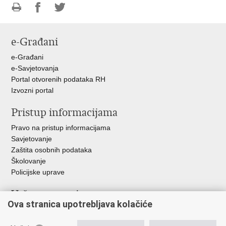
Ispiši
Podijeli
Podijeli
stranicu
na
na
e-Građani
Facebooku
Twitteru
e-Građani
e-Savjetovanja
Portal otvorenih podataka RH
Izvozni portal
Pristup informacijama
Pravo na pristup informacijama
Savjetovanje
Zaštita osobnih podataka
Školovanje
Policijske uprave
Važne poveznice
Ova stranica upotrebljava kolačiće
Ministarstvo unutarnjih poslova
Ravnateljstvo policije