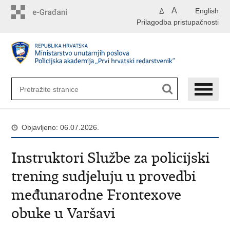
Preskoči
A
English
A
na
Prilagodba pristupačnosti
glavni
sadržaj
Objavljeno: 06.07.2026.
Instruktori Službe za policijski
trening sudjeluju u provedbi
međunarodne Frontexove
obuke u Varšavi