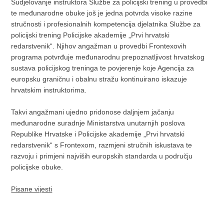
Sudjelovanje instruktora Službe za policijski trening u provedbi
te međunarodne obuke još je jedna potvrda visoke razine
stručnosti i profesionalnih kompetencija djelatnika Službe za
policijski trening Policijske akademije „Prvi hrvatski
redarstvenik“. Njihov angažman u provedbi Frontexovih
programa potvrđuje međunarodnu prepoznatljivost hrvatskog
sustava policijskog treninga te povjerenje koje Agencija za
europsku graničnu i obalnu stražu kontinuirano iskazuje
hrvatskim instruktorima.
Takvi angažmani ujedno pridonose daljnjem jačanju
međunarodne suradnje Ministarstva unutarnjih poslova
Republike Hrvatske i Policijske akademije „Prvi hrvatski
redarstvenik“ s Frontexom, razmjeni stručnih iskustava te
razvoju i primjeni najviših europskih standarda u području
policijske obuke.
Pisane vijesti