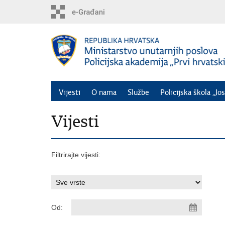
Preskoči
na
glavni
sadržaj
Vijesti
O nama
Službe
Policijska škola „Jos
Vijesti
Filtrirajte vijesti:
Od: