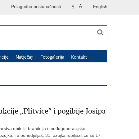
A
Prilagodba pristupačnosti
English
A
icije
Natječaji
Fotogalerija
Kontakt
cije „Plitvice“ i pogibije Josipa
rstva obitelji, branitelja i međugeneracijske
žujka, i u ponedjeljak, 31. ožujka, obilježit će se 17.