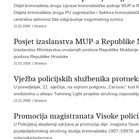
Odjel kriminaliteta droga Uprave kriminalističke policije MUP-a R
Odjela kriminaliteta droga PU zagrebačke i Sektora kriminalističk
centralna aktivnost bila odigravanje nogometnog turnira.
11.02.2008. | Stranica
Posjet izaslanstva MUP-a Republik
Izaslanstvo Ministarstva unutarnjih poslova Republike Moldavije
poslova Republike Hrvatske.
31.01.2008. | Stranica
Vježba policijskih službenika protueks
U ponedjeljak, 21. siječnja, na vojnom poligonu „Cerovac“ kod K
sredstvima u sklopu Twinning Light projekta stručnog osposoblj
22.01.2008. | Stranica
Promocija magistranata Visoke polici
U Policijskoj akademiji održana je promocija dipl. magistra Viso
poslijediplomskog stručnog studija kriminalistike 1997./19978. a
polaznika/polaznica.