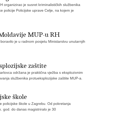
H organizirao je susret kriminalističkih službenika
e policije Policijske uprave Celje, na kojem je
e Moldavije MUP-u RH
 boravilo je u radnom posjetu Ministarstvu unutarnjih
plozijske zaštite
arlovca održana je praktična vježba s eksplozivnim
avanja službenika protueksplozijske zaštite MUP-a.
jske škole
ke policijske škole u Zagrebu. Od pokretanja
k. god. do danas magistriralo je 30