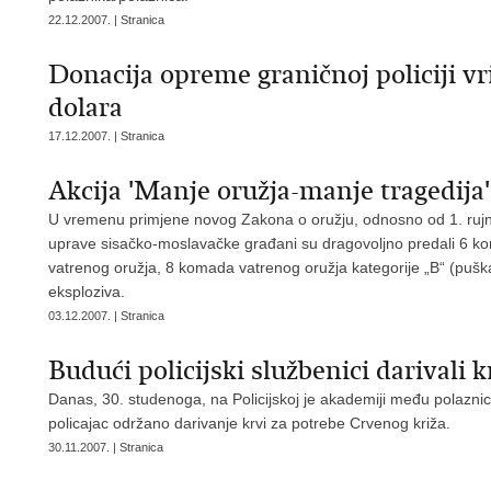
22.12.2007. | Stranica
Donacija opreme graničnoj policiji vr
dolara
17.12.2007. | Stranica
Akcija 'Manje oružja-manje tragedija'
U vremenu primjene novog Zakona o oružju, odnosno od 1. rujna
uprave sisačko-moslavačke građani su dragovoljno predali 6 
vatrenog oružja, 8 komada vatrenog oružja kategorije „B“ (puška 
eksploziva.
03.12.2007. | Stranica
Budući policijski službenici darivali k
Danas, 30. studenoga, na Policijskoj je akademiji među polazn
policajac održano darivanje krvi za potrebe Crvenog križa.
30.11.2007. | Stranica