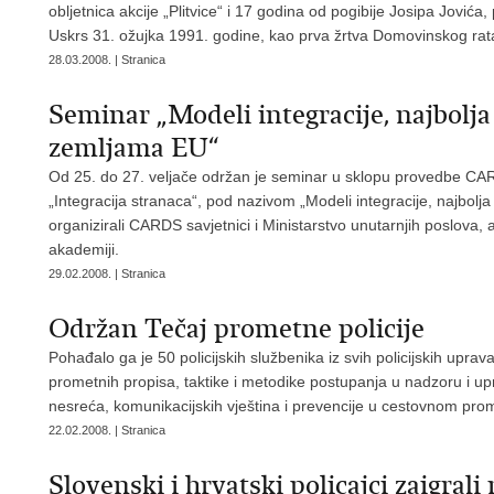
obljetnica akcije „Plitvice“ i 17 godina od pogibije Josipa Jovića
Uskrs 31. ožujka 1991. godine, kao prva žrtva Domovinskog rat
28.03.2008. | Stranica
Seminar „Modeli integracije, najbolj
zemljama EU“
Od 25. do 27. veljače održan je seminar u sklopu provedbe CAR
„Integracija stranaca“, pod nazivom „Modeli integracije, najbo
organizirali CARDS savjetnici i Ministarstvo unutarnjih poslova, a 
akademiji.
29.02.2008. | Stranica
Održan Tečaj prometne policije
Pohađalo ga je 50 policijskih službenika iz svih policijskih uprav
prometnih propisa, taktike i metodike postupanja u nadzoru i u
nesreća, komunikacijskih vještina i prevencije u cestovnom pro
22.02.2008. | Stranica
Slovenski i hrvatski policajci zaigral