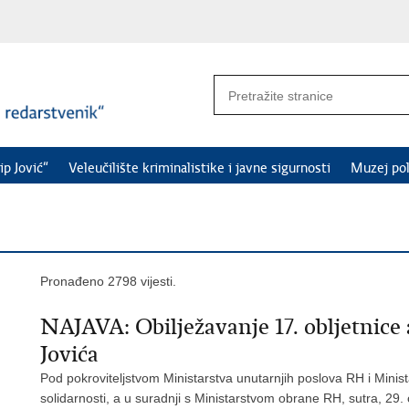
ip Jović“
Veleučilište kriminalistike i javne sigurnosti
Muzej pol
Pronađeno 2798 vijesti.
NAJAVA: Obilježavanje 17. obljetnice ak
Jovića
Pod pokroviteljstvom Ministarstva unutarnjih poslova RH i Minista
solidarnosti, a u suradnji s Ministarstvom obrane RH, sutra, 29. o