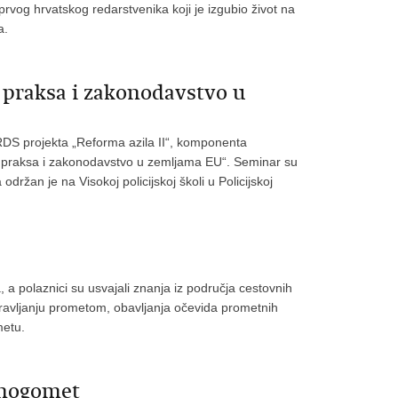
, prvog hrvatskog redarstvenika koji je izgubio život na
a.
a praksa i zakonodavstvo u
DS projekta „Reforma azila II“, komponenta
lja praksa i zakonodavstvo u zemljama EU“. Seminar su
održan je na Visokoj policijskoj školi u Policijskoj
a, a polaznici su usvajali znanja iz područja cestovnih
pravljanju prometom, obavljanja očevida prometnih
metu.
i nogomet