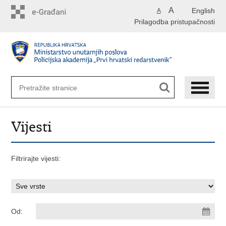
Preskoči
A
English
A
na
Prilagodba pristupačnosti
glavni
sadržaj
Vijesti
Filtrirajte vijesti:
Od: