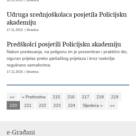
18.11.2015. | Stranica
Udruga srednjoškolaca posjetila Policijsku
akademiju
17.11.2015. | Stranica
Predškolci posjetili Policijsku akademiju
Nakon predavanja, na poligonu im je prezentiran i praktični dio,
siguran prijelaz preko pješačkog prijelaza i kroz raskrižje
regulirano semaforima.
17.11.2015. | Stranica
««
« Prethodna
215
216
217
218
219
220
221
222
223
224
Sljedeća »
»»
e-Građani