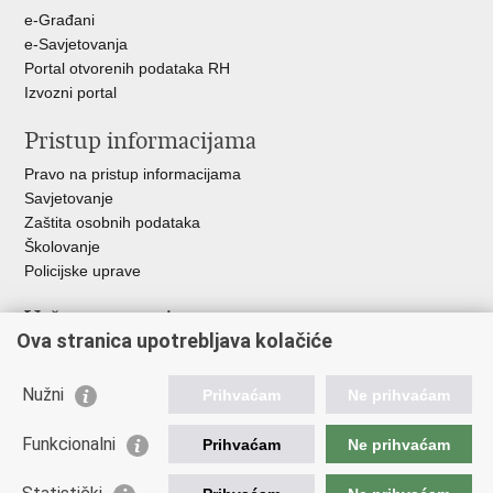
e-Građani
e-Savjetovanja
Portal otvorenih podataka RH
Izvozni portal
Pristup informacijama
Pravo na pristup informacijama
Savjetovanje
Zaštita osobnih podataka
Školovanje
Policijske uprave
Važne poveznice
Ova stranica upotrebljava kolačiće
Ministarstvo unutarnjih poslova
Ravnateljstvo policije
Nužni
Prihvaćam
Ne prihvaćam
Muzej policije
Centar za policijska istraživanja
Funkcionalni
Prihvaćam
Ne prihvaćam
Centar za mentalno zdravlje
Zaklada policijske solidarnosti