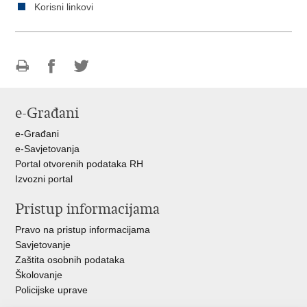
Korisni linkovi
Ispiši
Podijeli
Podijeli
stranicu
na
na
e-Građani
Facebooku
Twitteru
e-Građani
e-Savjetovanja
Portal otvorenih podataka RH
Izvozni portal
Pristup informacijama
Pravo na pristup informacijama
Savjetovanje
Zaštita osobnih podataka
Školovanje
Policijske uprave