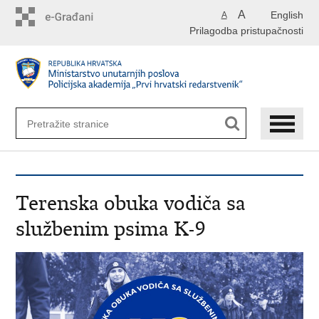
Preskoči
A
English
A
na
Prilagodba pristupačnosti
glavni
sadržaj
Terenska obuka vodiča sa
službenim psima K-9