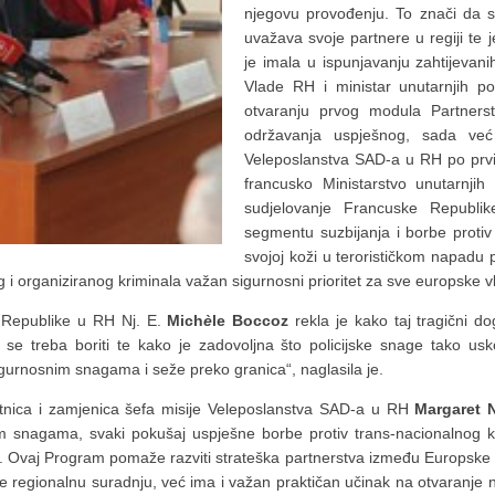
njegovu provođenju. To znači da sm
uvažava svoje partnere u regiji te j
je imala u ispunjavanju zahtijevan
Vlade RH i ministar unutarnjih p
otvaranju prvog modula Partners
održavanja uspješnog, sada već 
Veleposlanstva SAD-a u RH po prvi 
francusko Ministarstvo unutarnjih 
sudjelovanje Francuske Republike
segmentu suzbijanja i borbe protiv 
svojoj koži u terorističkom napadu
 i organiziranog kriminala važan sigurnosni prioritet za sve europske v
 Republike u RH Nj. E.
Mich
è
le Boccoz
rekla je kako taj tragični d
e se treba boriti te kako je zadovoljna što policijske snage tako 
urnosnim snagama i seže preko granica“, naglasila je.
etnica i zamjenica šefa misije Veleposlanstva SAD-a u RH
Margaret 
im snagama, svaki pokušaj uspješne borbe protiv trans-nacionalnog kr
t. Ovaj Program pomaže razviti strateška partnerstva između Europske 
regionalnu suradnju, već ima i važan praktičan učinak na otvaranje n