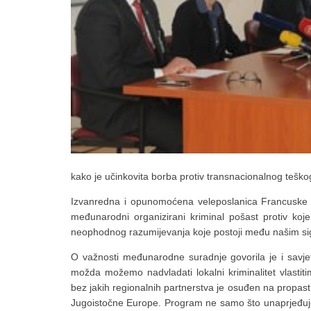
kako je učinkovita borba protiv transnacionalnog teškog
Izvanredna i opunomoćena veleposlanica Francuske
međunarodni organizirani kriminal pošast protiv koj
neophodnog razumijevanja koje postoji među našim sig
O važnosti međunarodne suradnje govorila je i savj
možda možemo nadvladati lokalni kriminalitet vlastit
bez jakih regionalnih partnerstva je osuđen na propas
Jugoistočne Europe. Program ne samo što unaprjeđuje 