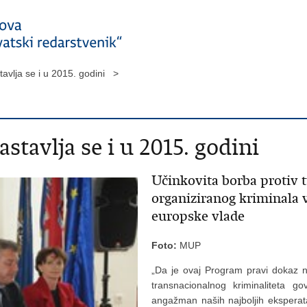
avlja se i u 2015. godini >
stavlja se i u 2015. godini
Učinkovita borba protiv 
organiziranog kriminala v
europske vlade
Foto:
MUP
„Da je ovaj Program pravi dokaz na
transnacionalnog kriminaliteta 
angažman naših najboljih eksperata, 