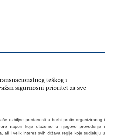
transnacionalnog teškog i
ažan sigurnosni prioritet za sve
še ozbiljne predanosti u borbi protiv organiziranog i
govore napori koje ulažemo u njegovo provođenje i
ali i velik interes svih država regije koje sudjeluju u