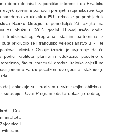
o dobro definirali zajedničke interese i da Hrvatska
e uvijek spremna pomoći i prenijeti svoja iskustva koja
ih standarda za ulazak u EU“, rekao je potpredsjednik
oslova
Ranko Ostojić
, u ponedjeljak 23. ožujka, na
tva za obuku u 2015. godini. U ovoj trećoj godini
i tradicionalnog Programa, stalnim partnerima iz
puta priključilo se i francusko veleposlanstvo u RH te
poslova. Ministar Ostojić izrazio je uvjerenje da će
 podići kvalitetu planiranih edukacija, posebno u
terorizma, što su francuski građani itekako osjetili na
 počinjenom u Parizu početkom ove godine. Istaknuo je
lade.
ogađaji dokazuje su terorizam u svim svojim oblicima i
usko surađuju. „Ovaj Program obuke dokaz je dobrog i
Nardi
: „Dok
iminaliteta
Zajednice i
ovih trans-