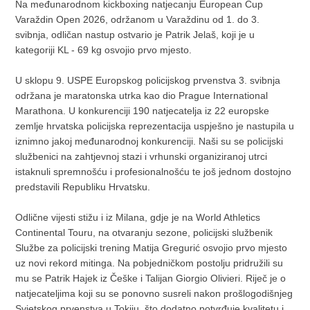
Na međunarodnom kickboxing natjecanju European Cup
Varaždin Open 2026, održanom u Varaždinu od 1. do 3.
svibnja, odličan nastup ostvario je Patrik Jelaš, koji je u
kategoriji KL - 69 kg osvojio prvo mjesto.
U sklopu 9. USPE Europskog policijskog prvenstva 3. svibnja
održana je maratonska utrka kao dio Prague International
Marathona. U konkurenciji 190 natjecatelja iz 22 europske
zemlje hrvatska policijska reprezentacija uspješno je nastupila u
iznimno jakoj međunarodnoj konkurenciji. Naši su se policijski
službenici na zahtjevnoj stazi i vrhunski organiziranoj utrci
istaknuli spremnošću i profesionalnošću te još jednom dostojno
predstavili Republiku Hrvatsku.
Odlične vijesti stižu i iz Milana, gdje je na World Athletics
Continental Touru, na otvaranju sezone, policijski službenik
Službe za policijski trening Matija Gregurić osvojio prvo mjesto
uz novi rekord mitinga. Na pobjedničkom postolju pridružili su
mu se Patrik Hajek iz Češke i Talijan Giorgio Olivieri. Riječ je o
natjecateljima koji su se ponovno susreli nakon prošlogodišnjeg
Svjetskog prvenstva u Tokiju, što dodatno potvrđuje kvalitetu i