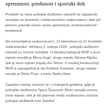
spremnost, predanost i sportski duh
Proteklih su dana policijski službenici ostvarili niz zapaženih
rezultata na domaćim i međunarodnim natjecanjima i tako još
jednom potvrdili visoku razinu spremnosti, profesionalnosti i
predanosti.
Na memorijalnoj cestovnoj utrci „12 kilometara za 12 hrvatskih
redarstvenika“ održanoj 2. svibnja 2026., policijski službenici
ostvarili su izvrsne rezultate. U ženskoj kategoriji MUP-a prvo
mjesto osvojila je Mirna Grgić, drugo mjesto Silvana Kljufas,
dok je treće mjesto pripalo Ani Simon. U muškoj konkurenciji
MUP-a najuspješniji je bio Krešimir Knežević, drugo mjesto
osvojio je Dinko Puce, a treće Darko Haus.
Zapažen nastup ostvaren je i u kategoriji građana, gdje je
policijska službenica Tijana Šućurović Šitum osvojila izvrsno
treće mjesto, dok je isti plasman među muškarcima ostvario
policijski službenik Ivan Sambol.