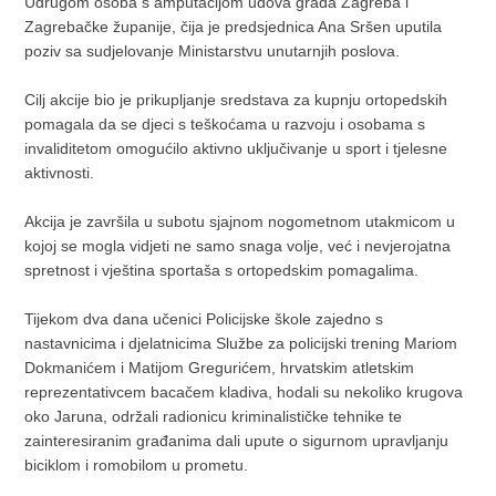
Udrugom osoba s amputacijom udova grada Zagreba i
Zagrebačke županije, čija je predsjednica Ana Sršen uputila
poziv sa sudjelovanje Ministarstvu unutarnjih poslova.
Cilj akcije bio je prikupljanje sredstava za kupnju ortopedskih
pomagala da se djeci s teškoćama u razvoju i osobama s
invaliditetom omogućilo aktivno uključivanje u sport i tjelesne
aktivnosti.
Akcija je završila u subotu sjajnom nogometnom utakmicom u
kojoj se mogla vidjeti ne samo snaga volje, već i nevjerojatna
spretnost i vještina sportaša s ortopedskim pomagalima.
Tijekom dva dana učenici Policijske škole zajedno s
nastavnicima i djelatnicima Službe za policijski trening Mariom
Dokmanićem i Matijom Gregurićem, hrvatskim atletskim
reprezentativcem bacačem kladiva, hodali su nekoliko krugova
oko Jaruna, održali radionicu kriminalističke tehnike te
zainteresiranim građanima dali upute o sigurnom upravljanju
biciklom i romobilom u prometu.