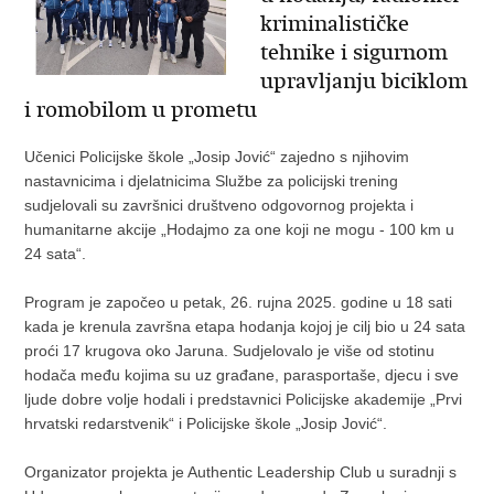
kriminalističke
tehnike i sigurnom
upravljanju biciklom
i romobilom u prometu
Učenici Policijske škole „Josip Jović“ zajedno s njihovim
nastavnicima i djelatnicima Službe za policijski trening
sudjelovali su završnici društveno odgovornog projekta i
humanitarne akcije „Hodajmo za one koji ne mogu - 100 km u
24 sata“.
Program je započeo u petak, 26. rujna 2025. godine u 18 sati
kada je krenula završna etapa hodanja kojoj je cilj bio u 24 sata
proći 17 krugova oko Jaruna. Sudjelovalo je više od stotinu
hodača među kojima su uz građane, parasportaše, djecu i sve
ljude dobre volje hodali i predstavnici Policijske akademije „Prvi
hrvatski redarstvenik“ i Policijske škole „Josip Jović“.
Organizator projekta je Authentic Leadership Club u suradnji s