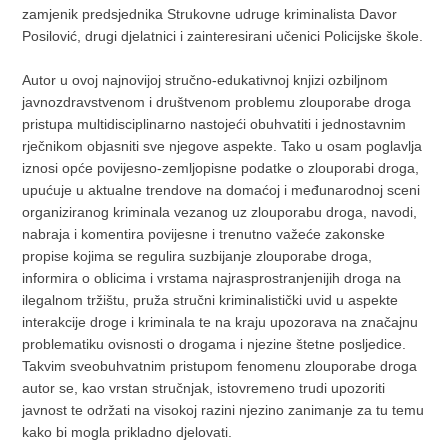
zamjenik predsjednika Strukovne udruge kriminalista Davor
Posilović, drugi djelatnici i zainteresirani učenici Policijske škole.
Autor u ovoj najnovijoj stručno-edukativnoj knjizi ozbiljnom
javnozdravstvenom i društvenom problemu zlouporabe droga
pristupa multidisciplinarno nastojeći obuhvatiti i jednostavnim
rječnikom objasniti sve njegove aspekte. Tako u osam poglavlja
iznosi opće povijesno-zemljopisne podatke o zlouporabi droga,
upućuje u aktualne trendove na domaćoj i međunarodnoj sceni
organiziranog kriminala vezanog uz zlouporabu droga, navodi,
nabraja i komentira povijesne i trenutno važeće zakonske
propise kojima se regulira suzbijanje zlouporabe droga,
informira o oblicima i vrstama najrasprostranjenijih droga na
ilegalnom tržištu, pruža stručni kriminalistički uvid u aspekte
interakcije droge i kriminala te na kraju upozorava na značajnu
problematiku ovisnosti o drogama i njezine štetne posljedice.
Takvim sveobuhvatnim pristupom fenomenu zlouporabe droga
autor se, kao vrstan stručnjak, istovremeno trudi upozoriti
javnost te održati na visokoj razini njezino zanimanje za tu temu
kako bi mogla prikladno djelovati.