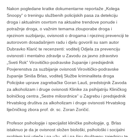
Nakon pogledane kratke dokumentarne reportaže „Kolega
Snoopy“ o treningu službenih policijskih pasa za detekciju
droga i aktualnim osvrtom na aktualne trendove ponude i
potražnje droga, o važnim temama zlouporabe droga i
njezinom suzbijanju, ovisnosti o drogama i njezinoj prevenciji te
autorovom dosadašnjem radu i djelu govorili su sam autor
Dubravko Klarić te recenzenti: voditelj Odjela za prevenciju
ovisnosti i mentalno zdravlje u Zavodu za javno zdravstvo
„Sveti Rok“ Virovitičko-podravske županije i predsjednik
Povjerenstva za suzbijanje ovisnosti Virovitičko-podravske
županije Siniša Brlas, voditelj Službe kriminaliteta droga
Policijske uprave zagrebačke Goran Lauš, predstojnik Zavoda
za alkoholizam i druge ovisnosti Klinike za psihijatriju Kliničkog
bolničkog centra „Sestre milosrdnice“ u Zagrebu i predsjednik
Hrvatskog društva za alkoholizam i druge ovisnosti Hrvatskog
liječničkog zbora prof. dr. sc. Zoran Zoričić.
Profesor psihologije i specijalist kliničke psihologije, g. Brlas
istaknuo je da je ovisnost složen biološki, psihološki i socijalni
problem koji utječe i na užu, ali i na širu društvenu zajednicu te