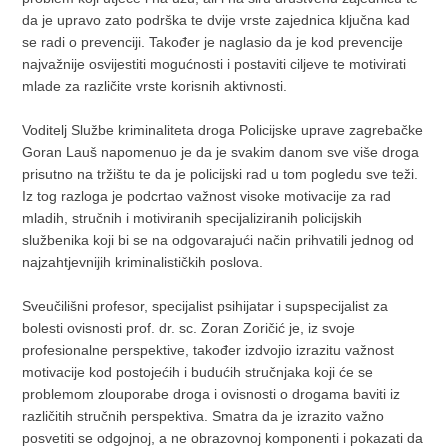
da je upravo zato podrška te dvije vrste zajednica ključna kad
se radi o prevenciji. Također je naglasio da je kod prevencije
najvažnije osvijestiti mogućnosti i postaviti ciljeve te motivirati
mlade za različite vrste korisnih aktivnosti.
Voditelj Službe kriminaliteta droga Policijske uprave zagrebačke
Goran Lauš napomenuo je da je svakim danom sve više droga
prisutno na tržištu te da je policijski rad u tom pogledu sve teži.
Iz tog razloga je podcrtao važnost visoke motivacije za rad
mladih, stručnih i motiviranih specijaliziranih policijskih
službenika koji bi se na odgovarajući način prihvatili jednog od
najzahtjevnijih kriminalističkih poslova.
Sveučilišni profesor, specijalist psihijatar i supspecijalist za
bolesti ovisnosti prof. dr. sc. Zoran Zoričić je, iz svoje
profesionalne perspektive, također izdvojio izrazitu važnost
motivacije kod postojećih i budućih stručnjaka koji će se
problemom zlouporabe droga i ovisnosti o drogama baviti iz
različitih stručnih perspektiva. Smatra da je izrazito važno
posvetiti se odgojnoj, a ne obrazovnoj komponenti i pokazati da