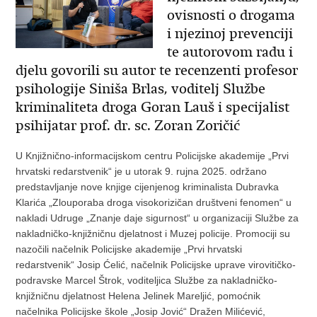
ovisnosti o drogama
i njezinoj prevenciji
te autorovom radu i
djelu govorili su autor te recenzenti profesor
psihologije Siniša Brlas, voditelj Službe
kriminaliteta droga Goran Lauš i specijalist
psihijatar prof. dr. sc. Zoran Zoričić
U Knjižnično-informacijskom centru Policijske akademije „Prvi
hrvatski redarstvenik“ je u utorak 9. rujna 2025. održano
predstavljanje nove knjige cijenjenog kriminalista Dubravka
Klarića „Zlouporaba droga visokorizičan društveni fenomen“ u
nakladi Udruge „Znanje daje sigurnost“ u organizaciji Službe za
nakladničko-knjižničnu djelatnost i Muzej policije. Promociji su
nazočili načelnik Policijske akademije „Prvi hrvatski
redarstvenik“ Josip Ćelić, načelnik Policijske uprave virovitičko-
podravske Marcel Štrok, voditeljica Službe za nakladničko-
knjižničnu djelatnost Helena Jelinek Mareljić, pomoćnik
načelnika Policijske škole „Josip Jović“ Dražen Milićević,