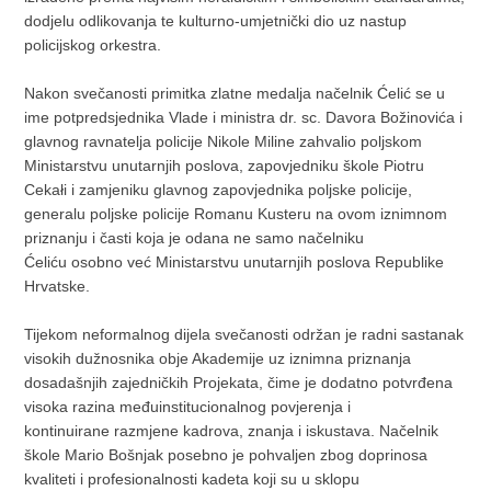
dodjelu odlikovanja te kulturno-umjetnički dio uz nastup
policijskog orkestra.
Nakon svečanosti primitka zlatne medalja načelnik Ćelić se u
ime potpredsjednika Vlade i ministra dr. sc. Davora Božinovića i
glavnog ravnatelja policije Nikole Miline zahvalio poljskom
Ministarstvu unutarnjih poslova, zapovjedniku škole Piotru
Cekałi i zamjeniku glavnog zapovjednika poljske policije,
generalu poljske policije Romanu Kusteru na ovom iznimnom
priznanju i časti koja je odana ne samo načelniku
Ćeliću osobno već Ministarstvu unutarnjih poslova Republike
Hrvatske.
Tijekom neformalnog dijela svečanosti održan je radni sastanak
visokih dužnosnika obje Akademije uz iznimna priznanja
dosadašnjih zajedničkih Projekata, čime je dodatno potvrđena
visoka razina međuinstitucionalnog povjerenja i
kontinuirane razmjene kadrova, znanja i iskustava. Načelnik
škole Mario Bošnjak posebno je pohvaljen zbog doprinosa
kvaliteti i profesionalnosti kadeta koji su u sklopu