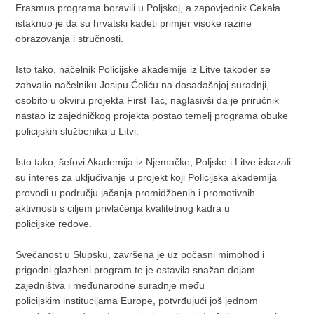
Erasmus programa boravili u Poljskoj, a zapovjednik Cekała
istaknuo je da su hrvatski kadeti primjer visoke razine
obrazovanja i stručnosti.
Isto tako, načelnik Policijske akademije iz Litve također se
zahvalio načelniku Josipu Ćeliću na dosadašnjoj suradnji,
osobito u okviru projekta First Tac, naglasivši da je priručnik
nastao iz zajedničkog projekta postao temelj programa obuke
policijskih službenika u Litvi.
Isto tako, šefovi Akademija iz Njemačke, Poljske i Litve iskazali
su interes za uključivanje u projekt koji Policijska akademija
provodi u području jačanja promidžbenih i promotivnih
aktivnosti s ciljem privlačenja kvalitetnog kadra u
policijske redove.
Svečanost u Słupsku, završena je uz počasni mimohod i
prigodni glazbeni program te je ostavila snažan dojam
zajedništva i međunarodne suradnje među
policijskim institucijama Europe, potvrđujući još jednom