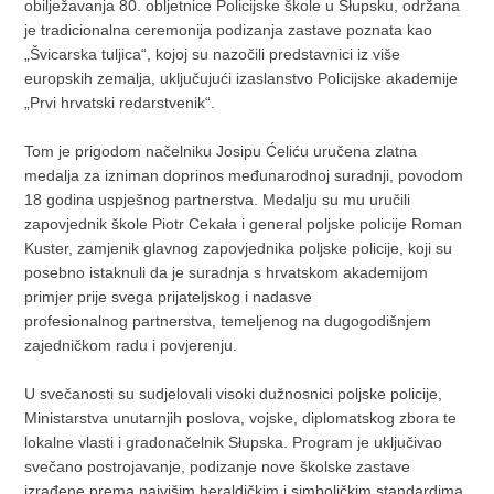
obilježavanja 80. obljetnice Policijske škole u Słupsku, održana
je tradicionalna ceremonija podizanja zastave poznata kao
„Švicarska tuljica“, kojoj su nazočili predstavnici iz više
europskih zemalja, uključujući izaslanstvo Policijske akademije
„Prvi hrvatski redarstvenik“.
Tom je prigodom načelniku Josipu Ćeliću uručena zlatna
medalja za izniman doprinos međunarodnoj suradnji, povodom
18 godina uspješnog partnerstva. Medalju su mu uručili
zapovjednik škole Piotr Cekała i general poljske policije Roman
Kuster, zamjenik glavnog zapovjednika poljske policije, koji su
posebno istaknuli da je suradnja s hrvatskom akademijom
primjer prije svega prijateljskog i nadasve
profesionalnog partnerstva, temeljenog na dugogodišnjem
zajedničkom radu i povjerenju.
U svečanosti su sudjelovali visoki dužnosnici poljske policije,
Ministarstva unutarnjih poslova, vojske, diplomatskog zbora te
lokalne vlasti i gradonačelnik Słupska. Program je uključivao
svečano postrojavanje, podizanje nove školske zastave
izrađene prema najvišim heraldičkim i simboličkim standardima,