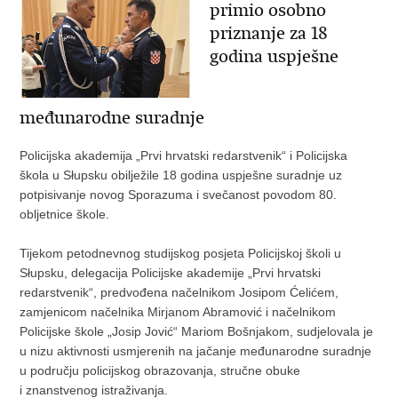
primio osobno
priznanje za 18
godina uspješne
međunarodne suradnje
Policijska akademija „Prvi hrvatski redarstvenik“ i Policijska
škola u Słupsku obilježile 18 godina uspješne suradnje uz
potpisivanje novog Sporazuma i svečanost povodom 80.
obljetnice škole.
Tijekom petodnevnog studijskog posjeta Policijskoj školi u
Słupsku, delegacija Policijske akademije „Prvi hrvatski
redarstvenik“, predvođena načelnikom Josipom Ćelićem,
zamjenicom načelnika Mirjanom Abramović i načelnikom
Policijske škole „Josip Jović“ Mariom Bošnjakom, sudjelovala je
u nizu aktivnosti usmjerenih na jačanje međunarodne suradnje
u području policijskog obrazovanja, stručne obuke
i znanstvenog istraživanja.