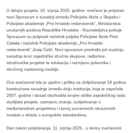
U sklopu posjeta, 10. srpnja 2025. godine, svečano je potpisan
novi Sporazum o suradnji između Policijske škole u Słupsku i
Policijske akademije „Prvi hrvatski redarstvenik“, Ministarstva
unutarnjih poslova Republike Hrvatske - Ravnateljstva policije.
Sporazum su potpisali načelnik poljske Policijske škole Piotr
Cekała i načelnik Policijske akademije „Prvi hrvatski
redarstvenik“ Josip Ćelić. Novi sporazum predviđa još snažniju
suradnju kroz zajedničke stručne skupove, radionice,
istraživačke projekte te edukaciju i razmjenu polaznika i
stručnog nastavnog osoblja.
Ova svečanost bila je ujedno i prilika za obilježavanje 18 godina
kontinuirane suradnje između dviju institucija, koja je započela
2007. godine i dosad obuhvatila brojne oblike zajedničkog rada:
studijske posjete, razmjenu znanja, sudjelovanje u
međunarodnim projektima i razvoj suvremenih obrazovnih
modela u skladu s europskim standardima.
Dan nakon potpisivanja, 11. srpnja 2025., u okviru svečanosti