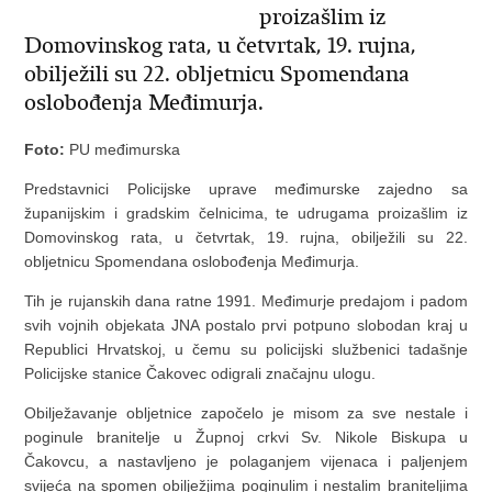
proizašlim iz
Domovinskog rata, u četvrtak, 19. rujna,
obilježili su 22. obljetnicu Spomendana
oslobođenja Međimurja.
Foto:
PU međimurska
Predstavnici Policijske uprave međimurske zajedno sa
županijskim i gradskim čelnicima, te udrugama proizašlim iz
Domovinskog rata, u četvrtak, 19. rujna, obilježili su 22.
obljetnicu Spomendana oslobođenja Međimurja.
Tih je rujanskih dana ratne 1991. Međimurje predajom i padom
svih vojnih objekata JNA postalo prvi potpuno slobodan kraj u
Republici Hrvatskoj, u čemu su policijski službenici tadašnje
Policijske stanice Čakovec odigrali značajnu ulogu.
Obilježavanje obljetnice započelo je misom za sve nestale i
poginule branitelje u Župnoj crkvi Sv. Nikole Biskupa u
Čakovcu, a nastavljeno je polaganjem vijenaca i paljenjem
svijeća na spomen obilježjima poginulim i nestalim braniteljima