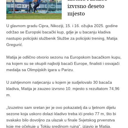
izvrsno deseto
mjesto
U glavnom gradu Cipra, Nikoziji, 15. i 16. ožujka 2025. godine
održao se Europski bacački kup, gdje je u bacanju kladiva
nastupio policijski službenik Službe za policijski trening, Matija
Gregurić.
Matija je odlično otvorio sezonu na Europskom bacačkom kupu,
na kojem su se okupili najbolji bacači Europe, finalisti i osvajači
medalja sa Olimpijskih igara u Parizu.
U zahtjevnom natjecanju u kojem je sudjelovalo 30 bacača
kladiva, Matija je zauzeo izvrsno 10. mjesto s rezultatom 74,96
m.
„Izuzetno sam sretan jer je ovo pokazatelj da u ljetnom dijelu
sezone koja uskoro dolazi kladivo treba ići preko 77 m, što bi
svakako bilo dovoljno za ulazak u finale Svjetskog prvenstva
koje me očekuje u Tokiju sredinom rujna“, izjavio je Matija.