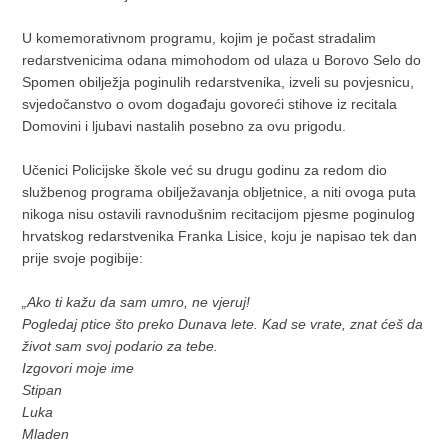
U komemorativnom programu, kojim je počast stradalim
redarstvenicima odana mimohodom od ulaza u Borovo Selo do
Spomen obilježja poginulih redarstvenika, izveli su povjesnicu,
svjedočanstvo o ovom događaju govoreći stihove iz recitala
Domovini i ljubavi nastalih posebno za ovu prigodu.
Učenici Policijske škole već su drugu godinu za redom dio
službenog programa obilježavanja obljetnice, a niti ovoga puta
nikoga nisu ostavili ravnodušnim recitacijom pjesme poginulog
hrvatskog redarstvenika Franka Lisice, koju je napisao tek dan
prije svoje pogibije:
„Ako ti kažu da sam umro, ne vjeruj!
Pogledaj ptice što preko Dunava lete. Kad se vrate, znat ćeš da
život sam svoj podario za tebe.
Izgovori moje ime
Stipan
Luka
Mladen