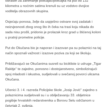
odraslih za zanimanje policajac/policajka na put od 132
kilometra u noćnim satima krenuli su uz vodstvo dvojice
voditelja obrazovnih skupina.
Osjećaju ponosa, želje da uspješno ostvare svoj zadatak i
neizvjesnosti zbog onog što ih čeka na trasi koju nikada do
sada nisu prošli, pridonio je prolazak kroz grad u štićenoj koloni
u pratnji prometne policije.
Put do Okučana bio je naporan i izazovan pa su polaznici na taj
način spoznali važnost i izazove poziva za koji se školuju.
Približavajući se Okučanima susreli su bicikliste iz udruge „Tigar
Rakitje“ te zajedno, ponosno i dostojanstveno, simbolizirajući
spoj mladosti i iskustva, sudjelovali u svečanoj povorci ulicama
Okučana.
Učenici 3. i 4. razreda Policijske škole „Josip Jović“ zajedno s
polaznicima sudjelovali su i u obilježavanju 33. obljetnice
pogibije hrvatskih redarstvenika u Borovu Selu održanom u
četvrtak 2. svibnja.