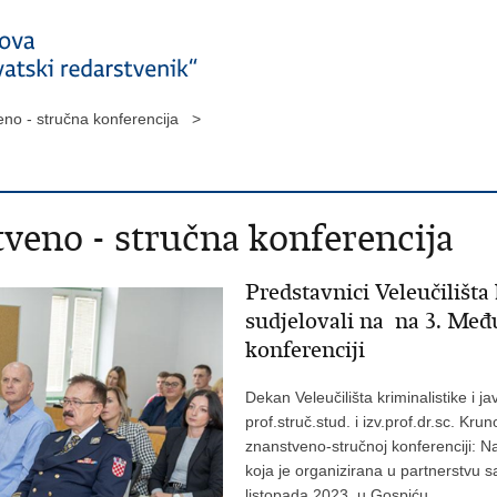
no - stručna konferencija >
veno - stručna konferencija
Predstavnici Veleučilišta 
sudjelovali na na 3. Međ
konferenciji
Dekan Veleučilišta kriminalistike i ja
prof.struč.stud. i izv.prof.dr.sc. Kr
znanstveno-stručnoj konferenciji: Nas
koja je organizirana u partnerstvu sa
listopada 2023. u Gospiću.