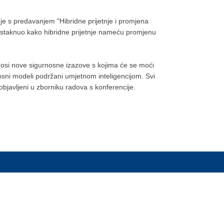
 je s predavanjem "Hibridne prijetnje i promjena
istaknuo kako hibridne prijetnje nameću promjenu
osi nove sigurnosne izazove s kojima će se moći
nosni modeli podržani umjetnom inteligencijom. Svi
ti objavljeni u zborniku radova s konferencije.