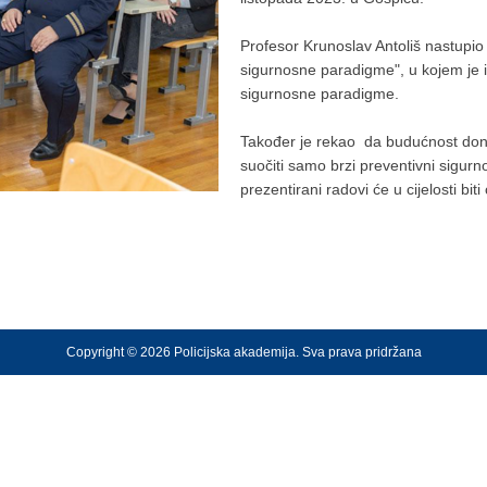
Profesor Krunoslav Antoliš nastupio
sigurnosne paradigme", u kojem je 
sigurnosne paradigme.
Također je rekao da budućnost don
suočiti samo brzi preventivni sigur
prezentirani radovi će u cijelosti bi
Copyright © 2026 Policijska akademija. Sva prava pridržana