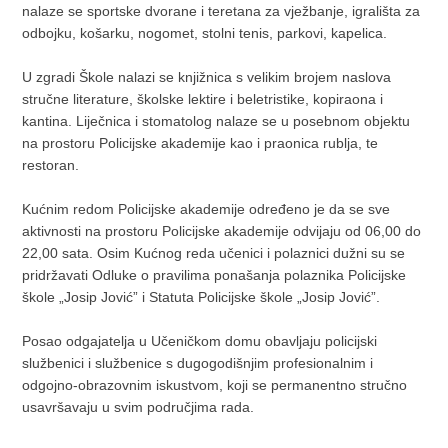
nalaze se sportske dvorane i teretana za vježbanje, igrališta za
odbojku, košarku, nogomet, stolni tenis, parkovi, kapelica.
U zgradi Škole nalazi se knjižnica s velikim brojem naslova
stručne literature, školske lektire i beletristike, kopiraona i
kantina. Liječnica i stomatolog nalaze se u posebnom objektu
na prostoru Policijske akademije kao i praonica rublja, te
restoran.
Kućnim redom Policijske akademije određeno je da se sve
aktivnosti na prostoru Policijske akademije odvijaju od 06,00 do
22,00 sata. Osim Kućnog reda učenici i polaznici dužni su se
pridržavati Odluke o pravilima ponašanja polaznika Policijske
škole „Josip Jović” i Statuta Policijske škole „Josip Jović”.
Posao odgajatelja u Učeničkom domu obavljaju policijski
službenici i službenice s dugogodišnjim profesionalnim i
odgojno-obrazovnim iskustvom, koji se permanentno stručno
usavršavaju u svim područjima rada.