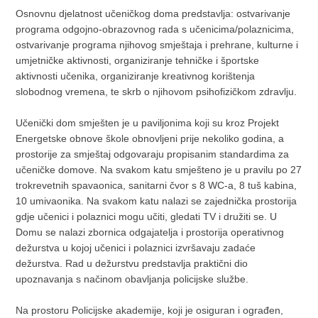
Osnovnu djelatnost učeničkog doma predstavlja: ostvarivanje
programa odgojno-obrazovnog rada s učenicima/polaznicima,
ostvarivanje programa njihovog smještaja i prehrane, kulturne i
umjetničke aktivnosti, organiziranje tehničke i športske
aktivnosti učenika, organiziranje kreativnog korištenja
slobodnog vremena, te skrb o njihovom psihofizičkom zdravlju.
Učenički dom smješten je u paviljonima koji su kroz Projekt
Energetske obnove škole obnovljeni prije nekoliko godina, a
prostorije za smještaj odgovaraju propisanim standardima za
učeničke domove. Na svakom katu smješteno je u pravilu po 27
trokrevetnih spavaonica, sanitarni čvor s 8 WC-a, 8 tuš kabina,
10 umivaonika. Na svakom katu nalazi se zajednička prostorija
gdje učenici i polaznici mogu učiti, gledati TV i družiti se. U
Domu se nalazi zbornica odgajatelja i prostorija operativnog
dežurstva u kojoj učenici i polaznici izvršavaju zadaće
dežurstva. Rad u dežurstvu predstavlja praktični dio
upoznavanja s načinom obavljanja policijske službe.
Na prostoru Policijske akademije, koji je osiguran i ograđen,