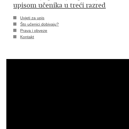
upisom učenika u treći razred
​Uvjeti za upis
Što učenici dobivaju?
Prava i obveze
Kontakt