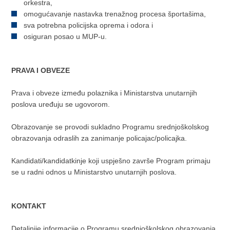
orkestra,
omogućavanje nastavka trenažnog procesa športašima,
sva potrebna policijska oprema i odora i
osiguran posao u MUP-u.​
PRAVA I OBVEZE
Prava i obveze između polaznika i Ministarstva unutarnjih
poslova uređuju se ugovorom.
Obrazovanje se provodi sukladno Programu srednjoškolskog
obrazovanja odraslih za zanimanje policajac/policajka.
Kandidati/kandidatkinje koji uspješno završe Program primaju
se u radni odnos u Ministarstvo unutarnjih poslova.
KONTAKT
Detaljnije informacije o Programu srednjoškolskog obrazovanja