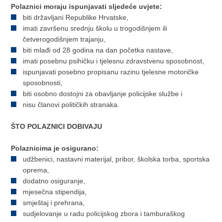
Polaznici moraju ispunjavati sljedeće uvjete:
biti državljani Republike Hrvatske,
imati završenu srednju školu u trogodišnjem ili
četverogodišnjem trajanju,
biti mlađi od 28 godina na dan početka nastave,
imati posebnu psihičku i tjelesnu zdravstvenu sposobnost,
ispunjavati posebno propisanu razinu tjelesne motoričke
sposobnosti,
biti osobno dostojni za obavljanje policijske službe i
nisu članovi političkih stranaka.
ŠTO POLAZNICI DOBIVAJU
Polaznicima je osigurano
:
udžbenici, nastavni materijal, pribor, školska torba, sportska
oprema,
dodatno osiguranje,
mjesečna stipendija,
smještaj i prehrana,
sudjelovanje u radu policijskog zbora i tamburaškog