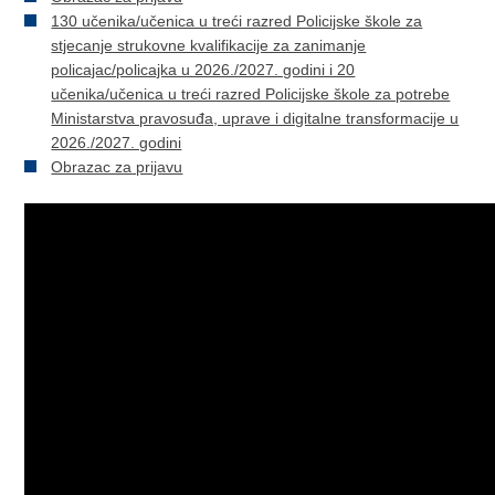
130 učenika/učenica u treći razred Policijske škole za
stjecanje strukovne kvalifikacije za zanimanje
policajac/policajka u 2026./2027. godini i 20
učenika/učenica u treći razred Policijske škole za potrebe
Ministarstva pravosuđa, uprave i digitalne transformacije u
2026./2027. godini
Obrazac za prijavu