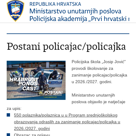
Postani policajac/policajka
Policijska škola „Josip Jović"
provodi školovanje za
zanimanje policajac/policajka
u 2026./2027. godini.
Ministarstvo unutarnjih
poslova objavilo je natječaje
za upis:
550 polaznika/polaznica u u Program srednjoškolskog
obrazovanja odraslih za zanimanje policajac/policajka u
2026./2027. godini
Obrazac za prijavu