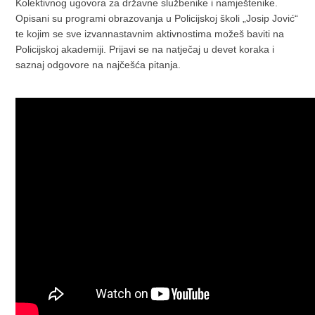
Kolektivnog ugovora za državne službenike i namještenike.
Opisani su programi obrazovanja u Policijskoj školi „Josip Jović“
te kojim se sve izvannastavnim aktivnostima možeš baviti na
Policijskoj akademiji. Prijavi se na natječaj u devet koraka i
saznaj odgovore na najčešća pitanja.