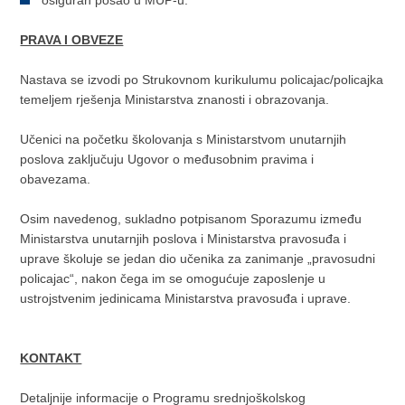
osiguran posao u MUP-u.
PRAVA I OBVEZE
Nastava se izvodi po Strukovnom kurikulumu policajac/policajka
temeljem rješenja Ministarstva znanosti i obrazovanja.
Učenici na početku školovanja s Ministarstvom unutarnjih
poslova zaključuju Ugovor o međusobnim pravima i
obavezama.
Osim navedenog, sukladno potpisanom Sporazumu između
Ministarstva unutarnjih poslova i Ministarstva pravosuđa i
uprave školuje se jedan dio učenika za zanimanje „pravosudni
policajac“, nakon čega im se omogućuje zaposlenje u
ustrojstvenim jedinicama Ministarstva pravosuđa i uprave.
KONTAKT
Detaljnije informacije o Programu srednjoškolskog