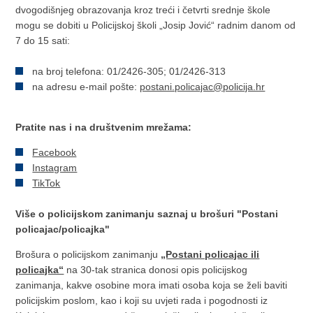
dvogodišnjeg obrazovanja kroz treći i četvrti srednje škole
mogu se dobiti u Policijskoj školi „Josip Jović“ radnim danom od
7 do 15 sati:
na broj telefona: 01/2426-305; 01/2426-313
na adresu e-mail pošte:
postani.policajac@policija.hr
Pratite nas i na društvenim mrežama:
Facebook
Instagram
TikTok
Više o policijskom zanimanju saznaj u brošuri "Postani
policajac/policajka"
Brošura o policijskom zanimanju
„Postani policajac ili
policajka“
na 30-tak stranica donosi opis policijskog
zanimanja, kakve osobine mora imati osoba koja se želi baviti
policijskim poslom, kao i koji su uvjeti rada i pogodnosti iz