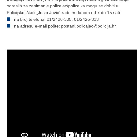
odraslih za zanimanje policajac/policajka mogu se dobiti u
Policijskoj školi „Josip Jović“ radnim danom od 7 do 15 sati:
na broj telefona: 01/2426-305; 01/2426-313
na adresu e-mail pošte:
postani.policajac@policija.hr