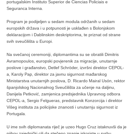
portugalskim Instituto Superior de Ciencias Policiais e
Seguranca Interna.
Program je podijeljen u sedam modula održanih u sedam
europskih država i u potpunosti je usklađen s Bolonjskom
deklaracijom i Dablinskim deskriptorima, te priznat od strane
svih sveučilišta u Europi.
Na svečanoj ceremoniji, diplomantima su se obratili Dimitris
Avramopoulos, europski povjerenik za migracije, unutarnje
poslove i građanstvo, Detlef Schröder, izvršni direktor CEPOL-
a, Karoly Pap, direktor za javnu sigurnost mađarskog
Ministarstva unutarnjih poslova, D. Ricardo Mairal Usón, rektor
španjolskog Nacionalnog Sveučilišta za učenje na daljinu,
Danijela Petković, zamjenica predsjednika Upravnog odbora
CEPOL-a, Sergio Felgueras, predstavnik Konzorcija i direktor
Višeg instituta za policijske znanosti i unutarnju sigurnost iz
Portugala.
U ime svih diplomanata riječ je uzeo Hugo Cruz istaknuvši da je
njihov zajednički cilj da stečeno znanje iskoriste u svrhu