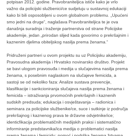
potpisan 2012. godine. Pravobraniteljica ističe kako je vrlo
važno da policijski službenici/ce sudjeluju u sustavnoj edukaciji
kako bi bili osposobljeni u ovom globalnom problemu. „Upućeni
smo jedni na druge“, naglašava Pravobraniteljica te je ova
današnja suradnja i traženje partnerstva od strane Policijske
akademije, jedan „prirodan slijed kada govorimo o prekršajnim i
kaznenim djelima obiteljskog nasilja prema ženama.“
Pridruženi partneri u ovom projektu su uz Policijsku akademiju,
Pravosudna akademija i Hrvatsko novinarsko društvo. Projekt
se bavi ulogom pravosuđa i medija u slučajevima nasilja prema
ženama, s posebnim naglaskom na slučajeve femicida, a
sastoji se od nekoliko faza: Analize sustava prevencije,
klasifikacije i sankcioniranja slučajeva nasilja prema ženama i
femicida – istraživanja prvomoćnih prekršajnih i kaznenih
sudskih predsuda; edukacija i osvještavanja – radionica i
seminara za policijske službenike/ce, suce i sutkinje iz područja
prekršajnog i kaznenog prava te državne odvjetnike/ice;
identicfikacija problematičnih medijskih praksi i sistematično
informiranje predstavnika/ica medija o problematici nasilja
prema ženama i femicidu; pomoć i podrška ženama žrtvama