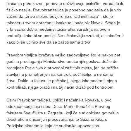
plaćanja prve kazne, ponovno doživljavaju psihičko, verbalno ili
fizičko nasilje. Pravobraniteljica je posebno naglasila da je vrlo
važno da „žrtve steknu povjerenje u rad institucija“ , što je
također u svom obraćanju istaknuo i načelnik Novak. Stoga je
vrlo važna dobra međuinstitucionalna suradnja na ovom
području kako bi se postigli što učinkovitiji rezultati, ali također i
kako bi se učinilo sve da se zaštiti sama žrtva.
Pravobraniteljica izražava veliko zadovoljstvo što je nakon pet
godina predlaganja Ministarstvu unutarnjih poslova došlo do
promjene Pravilnika o provedbi zaštitnih mjera, jer se težište
stavlja na promatranje i na kontrolu počinitelja, a ne samo
žrtve. Dakle, u fokusu je počinitelj, njega inkomodirati, njega
kontrolirati, njega pratiti i na taj način držati pod kontrolom.
Osim Pravobraniteljice Ljubičić i načelnika Novaka, u ovoj
edukaciji sudjeluju i doc. Dr.sc. Marin Bonačić s Pravnog
fakulteta Sveučilišta u Zagrebu, koji će sudionicima govoriti o
dvostrukom uhićenju i procesuiranju, te Suzana Kikić s
Policijske akademije koja će sudionike upoznati sa