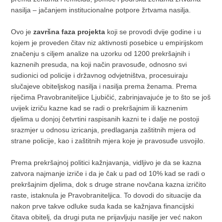
nasilja – jačanjem institucionalne potpore žrtvama nasilja.
Ovo je
završna faza projekta
koji se provodi dvije godine i u
kojem je proveden čitav niz aktivnosti posebice u empirijskom
značenju s ciljem analize na uzorku od 1200 prekršajnih i
kaznenih presuda, na koji način pravosuđe, odnosno svi
sudionici od policije i državnog odvjetništva, procesuiraju
slučajeve obiteljskog nasilja i nasilja prema ženama. Prema
riječima Pravobraniteljice Ljubičić, zabrinjavajuće je to što se još
uvijek izriču kazne kad se radi o prekršajnim ili kaznenim
djelima u donjoj četvrtini raspisanih kazni te i dalje ne postoji
srazmjer u odnosu izricanja, predlaganja zaštitnih mjera od
strane policije, kao i zaštitnih mjera koje je pravosuđe usvojilo.
Prema prekršajnoj politici kažnjavanja, vidljivo je da se kazna
zatvora najmanje izriče i da je čak u pad od 10% kad se radi o
prekršajnim djelima, dok s druge strane novčana kazna izričito
raste, istaknula je Pravobraniteljica. To dovodi do situacije da
nakon prve takve odluke suda kada se kažnjava financijski
čitava obitelj, da drugi puta ne prijavljuju nasilje jer već nakon