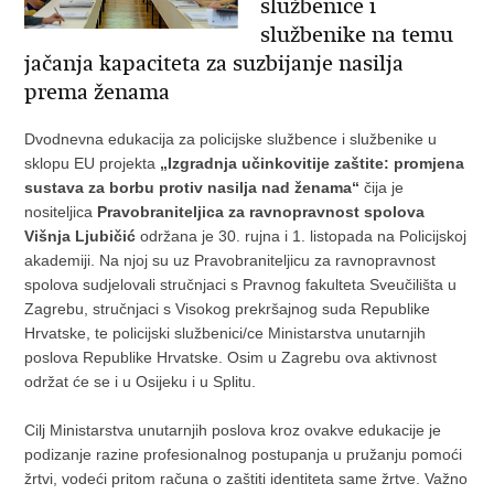
službenice i
službenike na temu
jačanja kapaciteta za suzbijanje nasilja
prema ženama
Dvodnevna edukacija za policijske službence i službenike u
sklopu EU projekta
„Izgradnja učinkovitije zaštite: promjena
sustava za borbu protiv nasilja nad ženama“
čija je
nositeljica
Pravobraniteljica za ravnopravnost spolova
Višnja Ljubičić
održana je 30. rujna i 1. listopada na Policijskoj
akademiji. Na njoj su uz Pravobraniteljicu za ravnopravnost
spolova sudjelovali stručnjaci s Pravnog fakulteta Sveučilišta u
Zagrebu, stručnjaci s Visokog prekršajnog suda Republike
Hrvatske, te policijski službenici/ce Ministarstva unutarnjih
poslova Republike Hrvatske. Osim u Zagrebu ova aktivnost
održat će se i u Osijeku i u Splitu.
Cilj Ministarstva unutarnjih poslova kroz ovakve edukacije je
podizanje razine profesionalnog postupanja u pružanju pomoći
žrtvi, vodeći pritom računa o zaštiti identiteta same žrtve. Važno