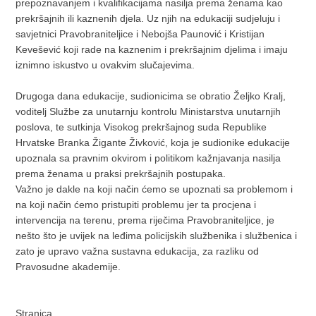
prepoznavanjem i kvalifikacijama nasilja prema ženama kao
prekršajnih ili kaznenih djela. Uz njih na edukaciji sudjeluju i
savjetnici Pravobraniteljice i Nebojša Paunović i Kristijan
Kevešević koji rade na kaznenim i prekršajnim djelima i imaju
iznimno iskustvo u ovakvim slučajevima.
Drugoga dana edukacije, sudionicima se obratio Željko Kralj,
voditelj Službe za unutarnju kontrolu Ministarstva unutarnjih
poslova, te sutkinja Visokog prekršajnog suda Republike
Hrvatske Branka Žigante Živković, koja je sudionike edukacije
upoznala sa pravnim okvirom i politikom kažnjavanja nasilja
prema ženama u praksi prekršajnih postupaka.
Važno je dakle na koji način ćemo se upoznati sa problemom i
na koji način ćemo pristupiti problemu jer ta procjena i
intervencija na terenu, prema riječima Pravobraniteljice, je
nešto što je uvijek na leđima policijskih službenika i službenica i
zato je upravo važna sustavna edukacija, za razliku od
Pravosudne akademije.
Stranica