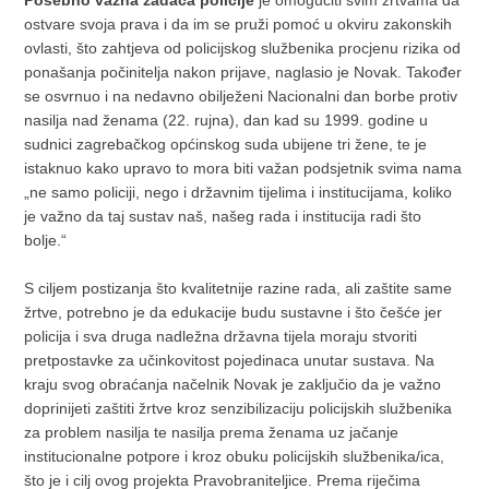
Posebno važna zadaća policije
je omogućiti svim žrtvama da
ostvare svoja prava i da im se pruži pomoć u okviru zakonskih
ovlasti, što zahtjeva od policijskog službenika procjenu rizika od
ponašanja počinitelja nakon prijave, naglasio je Novak. Također
se osvrnuo i na nedavno obilježeni Nacionalni dan borbe protiv
nasilja nad ženama (22. rujna), dan kad su 1999. godine u
sudnici zagrebačkog općinskog suda ubijene tri žene, te je
istaknuo kako upravo to mora biti važan podsjetnik svima nama
„ne samo policiji, nego i državnim tijelima i institucijama, koliko
je važno da taj sustav naš, našeg rada i institucija radi što
bolje.“
S ciljem postizanja što kvalitetnije razine rada, ali zaštite same
žrtve, potrebno je da edukacije budu sustavne i što češće jer
policija i sva druga nadležna državna tijela moraju stvoriti
pretpostavke za učinkovitost pojedinaca unutar sustava. Na
kraju svog obraćanja načelnik Novak je zaključio da je važno
doprinijeti zaštiti žrtve kroz senzibilizaciju policijskih službenika
za problem nasilja te nasilja prema ženama uz jačanje
institucionalne potpore i kroz obuku policijskih službenika/ica,
što je i cilj ovog projekta Pravobraniteljice. Prema riječima