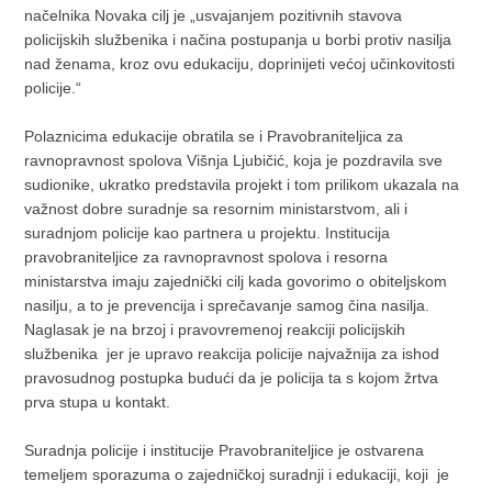
načelnika Novaka cilj je „usvajanjem pozitivnih stavova
policijskih službenika i načina postupanja u borbi protiv nasilja
nad ženama, kroz ovu edukaciju, doprinijeti većoj učinkovitosti
policije.“
Polaznicima edukacije obratila se i Pravobraniteljica za
ravnopravnost spolova Višnja Ljubičić, koja je pozdravila sve
sudionike, ukratko predstavila projekt i tom prilikom ukazala na
važnost dobre suradnje sa resornim ministarstvom, ali i
suradnjom policije kao partnera u projektu. Institucija
pravobraniteljice za ravnopravnost spolova i resorna
ministarstva imaju zajednički cilj kada govorimo o obiteljskom
nasilju, a to je prevencija i sprečavanje samog čina nasilja.
Naglasak je na brzoj i pravovremenoj reakciji policijskih
službenika jer je upravo reakcija policije najvažnija za ishod
pravosudnog postupka budući da je policija ta s kojom žrtva
prva stupa u kontakt.
Suradnja policije i institucije Pravobraniteljice je ostvarena
temeljem sporazuma o zajedničkoj suradnji i edukaciji, koji je