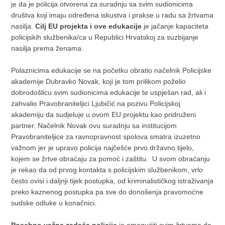
je da je policija otvorena za suradnju sa svim sudionicima
društva koji imaju određena iskustva i prakse u radu sa žrtvama
nasilja.
Cilj EU projekta i ove edukacije
je jačanje kapaciteta
policijskih službenika/ca u Republici Hrvatskoj za suzbijanje
nasilja prema ženama.
Polaznicima edukacije se na početku obratio načelnik Policijske
akademije Dubravko Novak, koji je tom prilikom poželio
dobrodošlicu svim sudionicima edukacije te uspješan rad, ali i
zahvalio Pravobraniteljici Ljubičić na pozivu Policijskoj
akademiju da sudjeluje u ovom EU projektu kao pridruženi
partner. Načelnik Novak ovu suradnju sa institucijom
Pravobraniteljice za ravnopravnost spolova smatra izuzetno
važnom jer je upravo policija najčešće prvo državno tijelo,
kojem se žrtve obraćaju za pomoć i zaštitu. U svom obraćanju
je rekao da od prvog kontakta s policijskim službenikom, vrlo
često ovisi i daljnji tijek postupka, od kriminalističkog istraživanja
preko kaznenog postupka pa sve do donošenja pravomoćne
sudske odluke u konačnici.